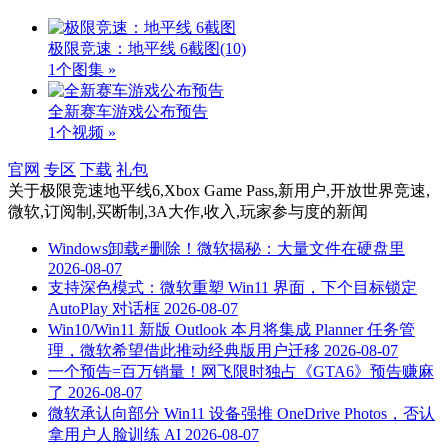
极限竞速：地平线 6截图
(10)
1个图集 »
全新赛车游戏公布预告
1个视频 »
官网
专区
下载
礼包
关于
极限竞速地平线6,Xbox Game Pass,新用户,开放世界竞速,
微软,订阅制,买断制,3A大作,收入,玩家参与度
的新闻
Windows卸载≠删除！微软揭秘：大量文件在硬盘里
2026-08-07
支持深色模式：微软重塑 Win11 界面，下个目标锁定
AutoPlay 对话框
2026-08-07
Win10/Win11 新版 Outlook 本月将集成 Planner 任务管
理，微软希望借此推动经典版用户迁移
2026-08-07
一个预告=百万销量！网飞限时独占《GTA6》预告赚麻
了
2026-08-07
微软承认向部分 Win11 设备强推 OneDrive Photos，否认
拿用户人脸训练 AI
2026-08-07