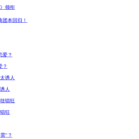
主》领衔
典团本回归！
爱？
诱人
猖狂
需"？