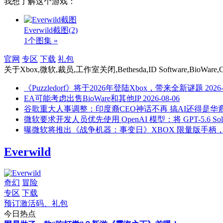
我想了解这个游戏：
Everwild截图
(2)
1个图集 »
官网
专区
下载
礼包
关于
Xbox,微软,裁员,工作室关闭,Bethesda,ID Software,BioWare,Comp
《Puzzledorf》将于2026年登陆Xbox，带来全新谜题
2026
EA可能考虑出售BioWare和其他IP
2026-08-06
谷歌重大人事调整：印度裔CEO神话不再 搞AI还得是华
微软要求开发人员优先使用 OpenAI 模型：将 GPT-5.6 S
曝微软将推出《战争机器：事变日》XBOX 限量版手柄，
Everwild
奇幻
冒险
专区
下载
预订激活码、礼包
今日热点