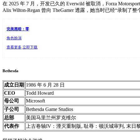
在 2025 年 7 月，开发已久的 Everwild 被取消，Forza
Alix Wilton-Regan 曾向 TheGamer 透露，她当时已经“录
完美黑暗：零
角色扮演
查看更多
立即下载
Bethesda
成立日期
1986 年 6 月 28 日
CEO
Todd Howard
母公司
Microsoft
子公司
Bethesda Game Studios
总部
美国马里兰州罗克维尔
代表作
上古卷轴IV：湮灭重制版, 耻辱：顿沃城审判, 末日黎明 