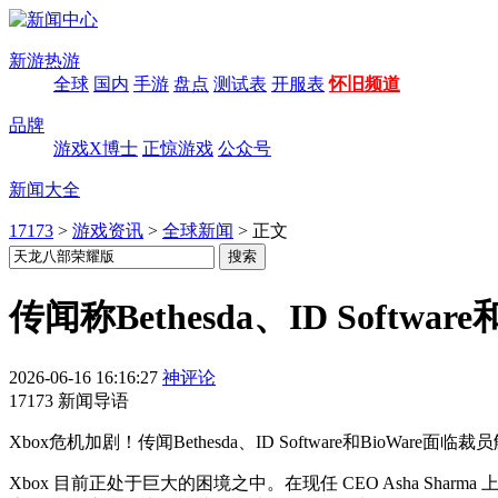
新游热游
全球
国内
手游
盘点
测试表
开服表
怀旧频道
品牌
游戏X博士
正惊游戏
公众号
新闻大全
17173
>
游戏资讯
>
全球新闻
>
正文
传闻称Bethesda、ID Softwa
2026-06-16 16:16:27
神评论
17173 新闻导语
Xbox危机加剧！传闻Bethesda、ID Software和Bi
Xbox 目前正处于巨大的困境之中。在现任 CEO Asha S