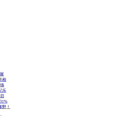
展
亮相
登场
配乐
开启
1%
够野！