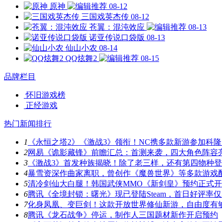
原神
08-12
三国戏英杰传
08-12
苍翼：混沌效应
08-13
诺亚传说口袋版
08-13
仙山小农
08-14
QQ炫舞2
08-15
品牌栏目
怀旧游戏榜
正经游戏
热门新闻排行
1
《永恒之塔2》《激战3》领衔！NC携多款新游参加科隆
2
网易《诡影藏锋》前瞻汇总：首测来袭，四大角色阵容
3
《激战3》首发种族揭晓！除了老三样，还有第四物种
4
暴雪资深作曲家离职，曾创作《魔兽世界》等多款游戏
5
清冷剑仙大白腿！韩国武侠MMO《新剑皇》预约正式
6
腾讯《全境封锁：曙光》现已登陆Steam，首日好评率仅3
7
化身凤凰、变巨剑！这款开放世界修仙新游，自由度有
8
腾讯《龙石战争》停运，制作人三国题材新作开启预约