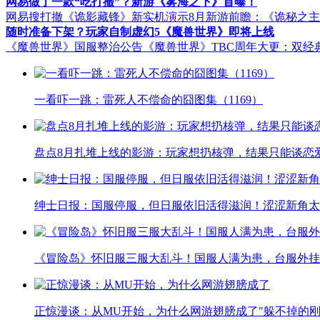
网易做了一款“吃打撤”？新游《雾海之下》首曝！
网易搜打撤《诡影藏锋》新实机演示
8月新游前瞻：《诡秘之
随时准备下架？玩家自制虚幻5《魔兽世界》即将上线
《魔兽世界》国服整治公告
《魔兽世界》TBC周年大更：双经
一看吓一跳：雷死人不偿命的囧图集（1169）
盘点8月扎堆上线的影游：玩家想扔核弹，结果只能谈恋
绅士日报：国服停服，但日服依旧活得滋润！涩涩新角太
《冒险岛》怀旧服三服大乱斗！国服人满为患，台服外挂
正惊漫谈：从MU开始，为什么网游翅膀成了"躲不掉的刚