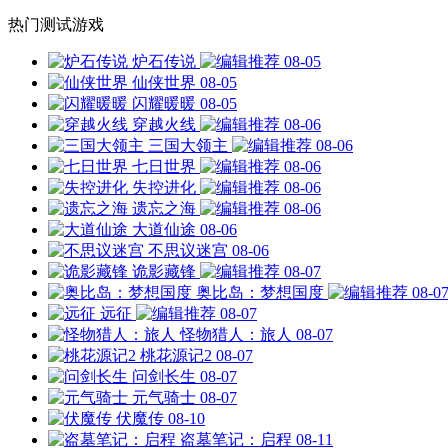
热门测试游戏
炉石传说
08-05
仙侠世界
08-05
闪耀暖暖
08-05
穿越火线
08-06
三国大领主
08-06
七日世界
08-06
失控进化
08-06
遗忘之海
08-06
大道仙途
08-06
不思议迷宫
08-06
诡影藏锋
08-07
奥比岛：梦想国度
08-0
远征
08-07
怪物猎人：旅人
08-07
桃花源记2
08-07
问剑长生
08-07
元气骑士
08-07
伏魔传
08-10
盗墓笔记：启程
08-11