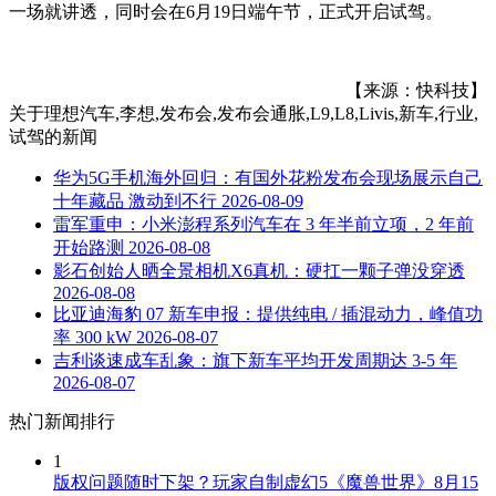
一场就讲透，同时会在6月19日端午节，正式开启试驾。
【来源：快科技】
关于
理想汽车,李想,发布会,发布会通胀,L9,L8,Livis,新车,行业,
试驾
的新闻
华为5G手机海外回归：有国外花粉发布会现场展示自己
十年藏品 激动到不行
2026-08-09
雷军重申：小米澎程系列汽车在 3 年半前立项，2 年前
开始路测
2026-08-08
影石创始人晒全景相机X6真机：硬扛一颗子弹没穿透
2026-08-08
比亚迪海豹 07 新车申报：提供纯电 / 插混动力，峰值功
率 300 kW
2026-08-07
吉利谈速成车乱象：旗下新车平均开发周期达 3-5 年
2026-08-07
热门新闻排行
1
版权问题随时下架？玩家自制虚幻5《魔兽世界》8月15