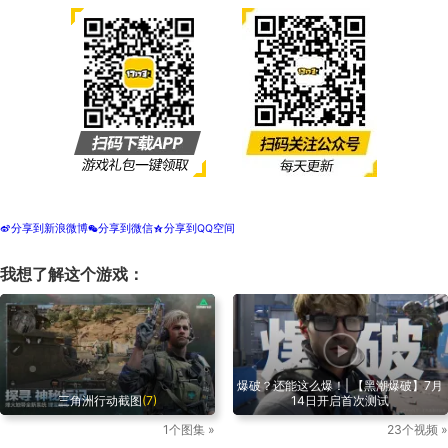
分享到新浪微博
分享到微信
分享到QQ空间
t
w
z
我想了解这个游戏：
爆破？还能这么爆！| 【黑潮爆破】7月
三角洲行动截图
(7)
14日开启首次测试
1个图集 »
23个视频 »