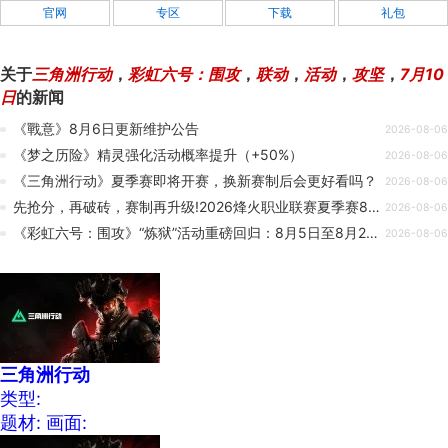
官网
专区
下载
礼包
关于
三角洲行动
，
彩虹六号：围攻
，
联动
，
活动
，
攻坚
，
7月10
日
的新闻
《戰意》8月6日更新维护公告
2026-08-06
《梦之历险》精灵强化活动概率提升（+50%）
2026-08-06
《三角洲行动》夏季赛即将开赛，换新赛制后会更好看吗？
2026-08-06
先抢分，再破砖，赛制再升级!2026烽火职业联赛夏季赛8月5日开赛
2026-08-06
《彩虹六号：围攻》“炼狱”活动重磅回归：8月5日至8月26日，开启全新征程
2026-08-06
三角洲行动
类型:
题材:
画面: