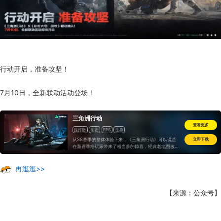
行动开启，准备攻坚！
7月10日，全新联动活动登场！
三角洲行动
查看更多
搜打撤
射击
FPS
生存
从S8赛季的整体体验下来，《三角洲行动》可以说是
立即下载
在新赛季给玩家带来了相当多的惊喜，经典老地图改版
能让玩家体验到诸多的新意和打法的延伸，新干员的出
现也会为队伍选择提供更多的开发空间
再逛逛>>
【来源：公众号】