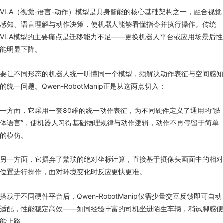
VLA（视觉-语言-动作）模型是具身智能的核心基础架构之一，融合视觉
感知、语言理解与动作决策，使机器人能够看懂指令并执行操作。传统
VLA模型的主要痛点是迁移能力不足——更换机器人平台或应用场景后性
能明显下降。
要让不同形态的机器人统一听懂同一个模型，须解决动作表征与空间感知
的统一问题。Qwen-RobotManip正是从这两点切入：
一方面，它采用一套80维的统一动作表征，为不同硬件定义了通用的“肢
体语言”，使机器人习得基础物理规律与动作逻辑，动作不再停留于简单
的模仿。
另一方面，它摒弃了繁琐的绝对坐标计算，直接基于摄像头画面中的相对
位置进行操作，面对环境变化时反应更快更准。
搭载于不同硬件平台后，Qwen-RobotManip仅需少量交互反馈即可自动
适配，性能稳定高效——如同经验丰富的司机坐进陌生车辆，稍试脚感便
能上路。