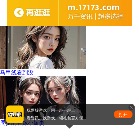
马甲线看到没
玩硬核游戏，用一起一起上！
打开
看资讯、找游戏、领礼包更方便！
周少的替嫁小娇妻
0
条评论