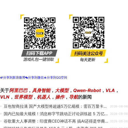
分享到新浪微博
分享到微信
分享到QQ空间
t
w
z
关于
阿里巴巴
，
具身智能
，
大模型
，
Qwen-Robot
，
VLA
，
VLN
，
世界模型
，
机器人
，
操作
，
导航
的新闻
豆包智商拉满 国产大模型将超越5万亿规模：需百万显卡算力
2026-08-06
国内已知最大规模！消息称字节跳动正讨论训练超 5 万亿参数模型
2026-08-06
谷歌重大人事调整：印度裔CEO神话不再 搞AI还得是华裔人才
2026-08-06