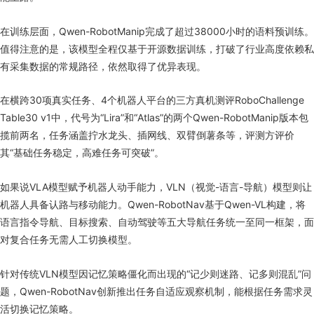
在训练层面，Qwen-RobotManip完成了超过38000小时的语料预训练。
值得注意的是，该模型全程仅基于开源数据训练，打破了行业高度依赖私
有采集数据的常规路径，依然取得了优异表现。
在横跨30项真实任务、4个机器人平台的三方真机测评RoboChallenge
Table30 v1中，代号为“Lira”和“Atlas”的两个Qwen-RobotManip版本包
揽前两名，任务涵盖拧水龙头、插网线、双臂倒薯条等，评测方评价
其“基础任务稳定，高难任务可突破”。
如果说VLA模型赋予机器人动手能力，VLN（视觉-语言-导航）模型则让
机器人具备认路与移动能力。Qwen-RobotNav基于Qwen-VL构建，将
语言指令导航、目标搜索、自动驾驶等五大导航任务统一至同一框架，面
对复合任务无需人工切换模型。
针对传统VLN模型因记忆策略僵化而出现的“记少则迷路、记多则混乱”问
题，Qwen-RobotNav创新推出任务自适应观察机制，能根据任务需求灵
活切换记忆策略。