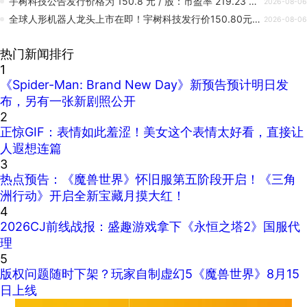
宇树科技公告发行价格为 150.8 元 / 股：市盈率 219.23 倍高于行业平均，对应总市值超 600 亿元
2026-08-06
全球人形机器人龙头上市在即！宇树科技发行价150.80元/股
2026-08-06
热门新闻排行
1
《Spider-Man: Brand New Day》新预告预计明日发
布，另有一张新剧照公开
2
正惊GIF：表情如此羞涩！美女这个表情太好看，直接让
人遐想连篇
3
热点预告：《魔兽世界》怀旧服第五阶段开启！《三角
洲行动》开启全新宝藏月摸大红！
4
2026CJ前线战报：盛趣游戏拿下《永恒之塔2》国服代
理
5
版权问题随时下架？玩家自制虚幻5《魔兽世界》8月15
日上线