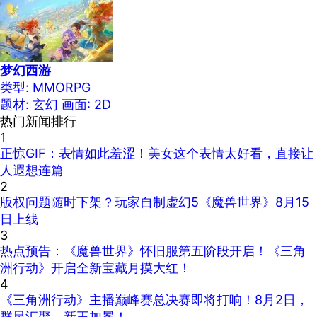
梦幻西游
类型: MMORPG
题材: 玄幻
画面: 2D
热门新闻排行
1
正惊GIF：表情如此羞涩！美女这个表情太好看，直接让
人遐想连篇
2
版权问题随时下架？玩家自制虚幻5《魔兽世界》8月15
日上线
3
热点预告：《魔兽世界》怀旧服第五阶段开启！《三角
洲行动》开启全新宝藏月摸大红！
4
《三角洲行动》主播巅峰赛总决赛即将打响！8月2日，
群星汇聚，新王加冕！