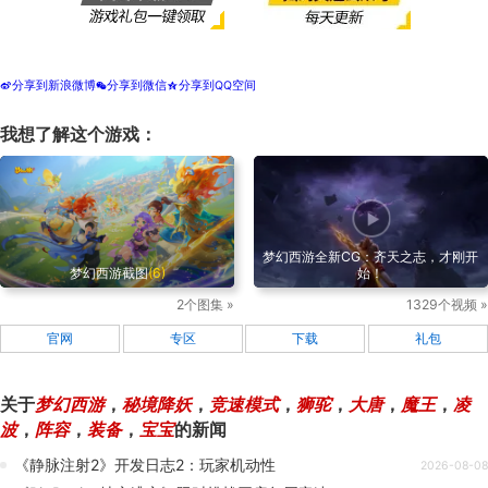
分享到新浪微博
分享到微信
分享到QQ空间
t
w
z
我想了解这个游戏：
梦幻西游全新CG：齐天之志，才刚开
梦幻西游截图
(6)
始！
2个图集 »
1329个视频 »
官网
专区
下载
礼包
关于
梦幻西游
，
秘境降妖
，
竞速模式
，
狮驼
，
大唐
，
魔王
，
凌
波
，
阵容
，
装备
，
宝宝
的新闻
《静脉注射2》开发日志2：玩家机动性
2026-08-08