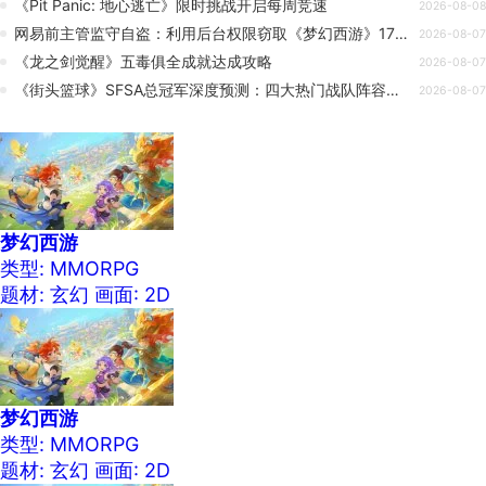
《Pit Panic: 地心逃亡》限时挑战开启每周竞速
2026-08-08
网易前主管监守自盗：利用后台权限窃取《梦幻西游》171 个闲置账号，牟利 173 万元获三年缓刑
2026-08-07
《龙之剑觉醒》五毒俱全成就达成攻略
2026-08-07
《街头篮球》SFSA总冠军深度预测：四大热门战队阵容优劣&amp;夺冠概率全解析
2026-08-07
梦幻西游
类型: MMORPG
题材: 玄幻
画面: 2D
梦幻西游
类型: MMORPG
题材: 玄幻
画面: 2D