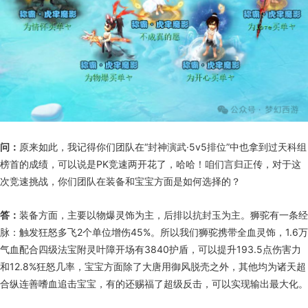
问：
原来如此，我记得你们团队在“封神演武·5v5排位”中也拿到过天科组
榜首的成绩，可以说是PK竞速两开花了，哈哈！咱们言归正传，对于这
次竞速挑战，你们团队在装备和宝宝方面是如何选择的？
答：
装备方面，主要以物爆灵饰为主，后排以抗封玉为主。狮驼有一条经
脉：触发狂怒多飞2个单位增伤45%。所以我们狮驼携带全血灵饰，1.6万
气血配合四级法宝附灵叶障开场有3840护盾，可以提升193.5点伤害力
和12.8%狂怒几率，宝宝方面除了大唐用御风脱壳之外，其他均为诸天超
合纵连善嗜血追击宝宝，有的还赐福了超级反击，可以实现输出最大化。