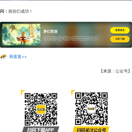
问：
祝你们成功！
查看更多
梦幻西游
玄幻
Q版
2D
回合
副本
计时收费
怀旧
立即下载
再逛逛>>
【来源：公众号】