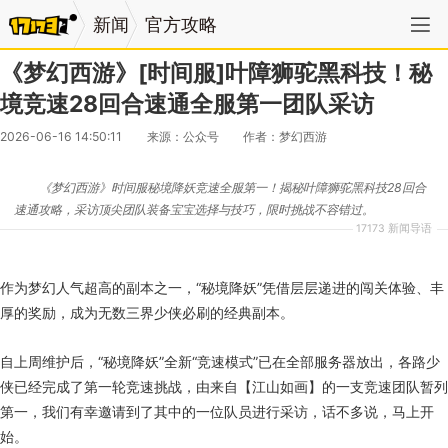
新闻
官方攻略
《梦幻西游》[时间服]叶障狮驼黑科技！秘
境竞速28回合速通全服第一团队采访
2026-06-16 14:50:11
来源：公众号
作者：梦幻西游
《梦幻西游》时间服秘境降妖竞速全服第一！揭秘叶障狮驼黑科技28回合
速通攻略，采访顶尖团队装备宝宝选择与技巧，限时挑战不容错过。
17173 新闻导语
作为梦幻人气超高的副本之一，“秘境降妖”凭借层层递进的闯关体验、丰
厚的奖励，成为无数三界少侠必刷的经典副本。
自上周维护后，“秘境降妖”全新“竞速模式”已在全部服务器放出，各路少
侠已经完成了第一轮竞速挑战，由来自【江山如画】的一支竞速团队暂列
第一，我们有幸邀请到了其中的一位队员进行采访，话不多说，马上开
始。