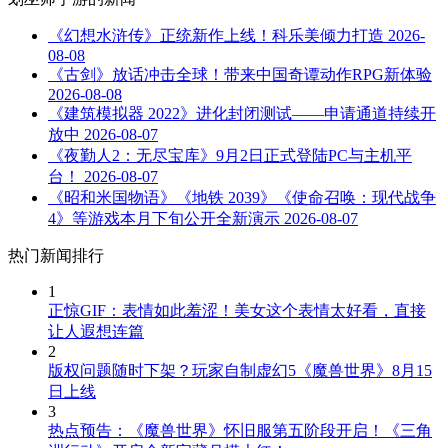
《幻想水浒传》正统新作上线！科乐美倾力打造
2026-
08-08
《古剑》放话冲击全球！带来中国奇谭动作RPG新体验
2026-08-08
《建筑模拟器 2022》进化封闭测试——申请通道持续开
放中
2026-08-07
《夜勤人2：无尽宝库》9月2日正式登陆PC与主机平
台！
2026-08-07
《昭和米国物语》《地铁 2039》《使命召唤：现代战争
4》等游戏本月下旬公开全新演示
2026-08-07
热门新闻排行
1
正惊GIF：表情如此羞涩！美女这个表情太好看，直接
让人遐想连篇
2
版权问题随时下架？玩家自制虚幻5《魔兽世界》8月15
日上线
3
热点预告：《魔兽世界》怀旧服第五阶段开启！《三角