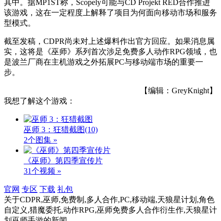
其中。据MP1ST称，Scopely可能与CD Projekt RED合作推进
该游戏，这在一定程度上解释了项目为何面向移动市场和服务
型模式。
截至发稿，CDPR尚未对上述爆料作出官方回应。如果消息属
实，这将是《巫师》系列首次涉足免费多人动作RPG领域，也
是波兰厂商在主机游戏之外拓展PC与移动端市场的重要一
步。
【编辑：GreyKnight】
我想了解这个游戏：
巫师 3：狂猎截图
(10)
2个图集 »
《巫师》第四季宣传片
31个视频 »
官网
专区
下载
礼包
关于
CDPR,巫师,免费制,多人合作,PC,移动端,天狼星计划,角色
自定义,猎魔委托,动作RPG,巫师免费多人合作衍生作,天狼星计
划巫师手游
的新闻