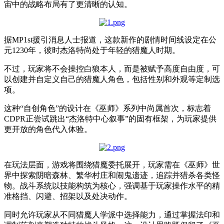
宙中的战略布局有了更清晰的认知。
据MP1st援引消息人士报道，这款新作的剧情时间线设定在公
元1230年，彼时杰洛特尚处于年轻的猎魔人时期。
不过，玩家将不会操控白狼本人，而是被赋予高度自由度，可
以创建并自定义自己的猎魔人角色，包括性别和外观等定制选
项。
这种“自创角色”的设计在《巫师》系列中尚属首次，标志着
CDPR正尝试跳出“杰洛特中心叙事”的固有框架，为玩家提供
更开放的角色代入体验。
在玩法层面，游戏将围绕猎魔委托展开，玩家需在《巫师》世
界中探索阴暗森林、繁华村庄和闹鬼遗迹，追踪并猎杀各类怪
物。战斗系统以技能构筑为核心，强调基于玩家操作水平的精
准格挡、闪避、招架以及处决动作。
同时允许玩家从不同猎魔人学派中选择能力，通过掌握法印和