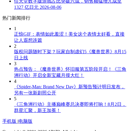
任天堂数字版游戏占比突破六成，销售额猛增九成至
1327 亿日元
2026-08-06
热门新闻排行
1
正惊GIF：表情如此羞涩！美女这个表情太好看，直接
让人遐想连篇
2
版权问题随时下架？玩家自制虚幻5《魔兽世界》8月15
日上线
3
热点预告：《魔兽世界》怀旧服第五阶段开启！《三角
洲行动》开启全新宝藏月摸大红！
4
《Spider-Man: Brand New Day》新预告预计明日发布，
另有一张新剧照公开
5
《三角洲行动》主播巅峰赛总决赛即将打响！8月2日，
群星汇聚，新王加冕！
手机版
|
电脑版