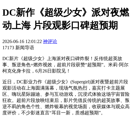
DC新作《超级少女》派对夜燃
动上海 片段观影口碑超预期
2026-06-16 12:01:22
神评论
17173 新闻导语
DC新片《超级少女》上海派对夜口碑炸裂！反传统超英故
事、叛逆角色+燃炸视效，超前片段获赞“超预期”。米莉·阿尔
柯克化身卡拉，6月26日影院见！
近日，DC影业力作《超级少女》(Supergirl)派对夜暨超前片段
观影活动在上海圆满落幕，现场气氛热烈，嘉宾打卡主题展
区、嗨玩星际蹦迪、参与互动游戏，沉浸式体验这场宇宙冒险
狂欢。超前片段放映结束后，影片凭借反传统的超英故事、叛
逆不羁的角色个性、燃炸银幕的视觉场面，收获媒体与观众高
度评价，不少影迷直言“耳目一新，质感超预期”。