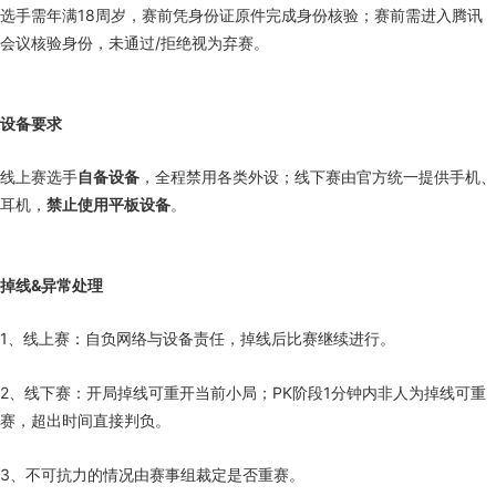
选手需年满18周岁，赛前凭身份证原件完成身份核验；赛前需进入腾讯
会议核验身份，未通过/拒绝视为弃赛。
设备要求
线上赛选手
自备设备
，全程禁用各类外设；线下赛由官方统一提供手机、
耳机，
禁止使用平板设备
。
掉线&异常处理
1、线上赛：自负网络与设备责任，掉线后比赛继续进行。
2、线下赛：开局掉线可重开当前小局；PK阶段1分钟内非人为掉线可重
赛，超出时间直接判负。
3、不可抗力的情况由赛事组裁定是否重赛。