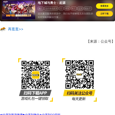
地下城与勇士：起源
查看更多
魔幻
动作角色扮演
2D
横版
格斗
过关
端改手
这次夏日版本的更新中，我们似乎能够窥见策划团队的
立即下载
应对策略和解决方案...
再逛逛>>
【来源：公众号】
分享到新浪微博
分享到微信
分享到QQ空间
t
w
z