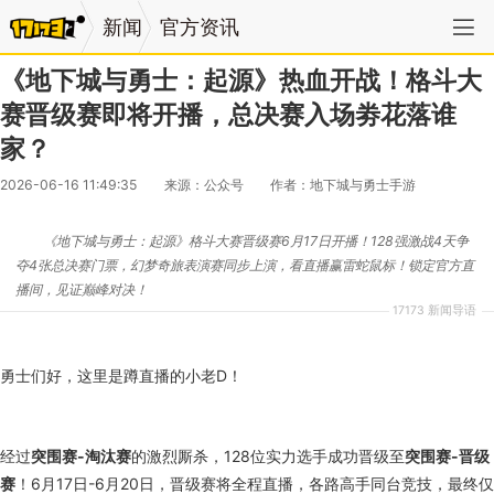
新闻
官方资讯
《地下城与勇士：起源》热血开战！格斗大
赛晋级赛即将开播，总决赛入场劵花落谁
家？
2026-06-16 11:49:35
来源：公众号
作者：地下城与勇士手游
《地下城与勇士：起源》格斗大赛晋级赛6月17日开播！128强激战4天争
夺4张总决赛门票，幻梦奇旅表演赛同步上演，看直播赢雷蛇鼠标！锁定官方直
播间，见证巅峰对决！
17173 新闻导语
勇士们好，这里是蹲直播的小老D！
经过
突围赛-淘汰赛
的激烈厮杀，128位实力选手成功晋级至
突围赛-晋级
赛
！6月17日-6月20日，晋级赛将全程直播，各路高手同台竞技，最终仅