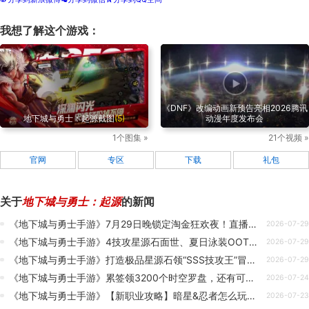
我想了解这个游戏：
《DNF》改编动画新预告亮相2026腾讯
地下城与勇士：起源截图
(5)
动漫年度发布会
1个图集 »
21个视频 »
官网
专区
下载
礼包
关于
地下城与勇士：起源
的新闻
《地下城与勇士手游》7月29日晚锁定淘金狂欢夜！直播间送现金、夏日套、战令、黑钻等好礼
2026-07-29
《地下城与勇士手游》4技攻星源石面世、夏日泳装OOTD、殿堂求赞新招数
2026-07-29
《地下城与勇士手游》打造极品星源石领“SSS技攻王”冒险团标签，最强星源石勇士可自定义超凡标签！
2026-07-29
《地下城与勇士手游》累签领3200个时空罗盘，还有可交易白衬衣时装、星源石养成道具等奖励！
2026-07-24
《地下城与勇士手游》【新职业攻略】暗星&忍者怎么玩？加点、连招怎么搭？看这篇就够了！
2026-07-23