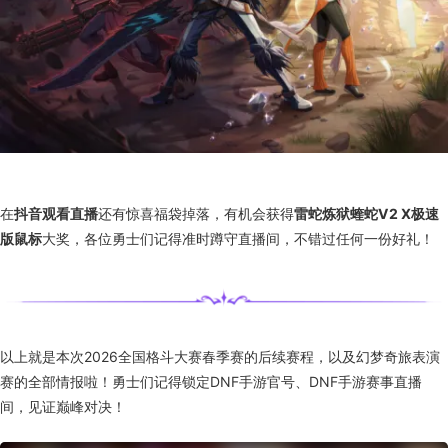
在
抖音观看直播
还有惊喜福袋掉落，有机会获得
雷蛇炼狱蝰蛇V2 X极速
版鼠标
大奖，各位勇士们记得准时蹲守直播间，不错过任何一份好礼！
以上就是本次2026全国格斗大赛春季赛的后续赛程，以及幻梦奇旅表演
赛的全部情报啦！勇士们记得锁定DNF手游官号、DNF手游赛事直播
间，见证巅峰对决！