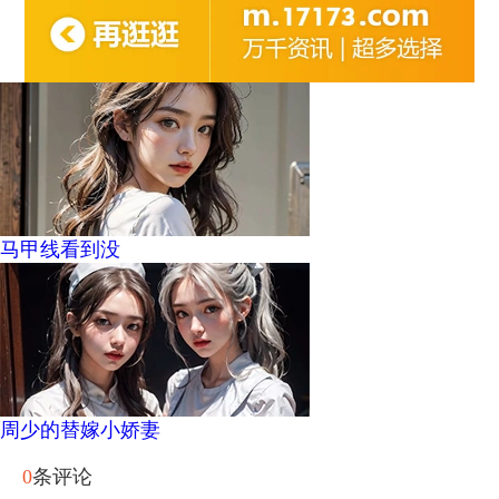
马甲线看到没
周少的替嫁小娇妻
0
条评论