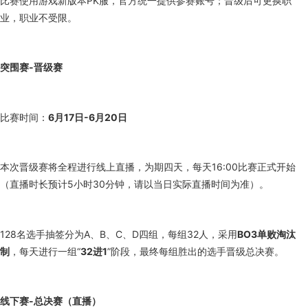
比赛使用游戏新版本PK服，官方统一提供参赛账号；晋级后可更换职
业，职业不受限。
突围赛-晋级赛
比赛时间：
6月17日-6月20日
本次晋级赛将全程进行线上直播，为期四天，每天16:00比赛正式开始
（直播时长预计5小时30分钟，请以当日实际直播时间为准）。
128名选手抽签分为A、B、C、D四组，每组32人，采用
BO3单败淘汰
制
，每天进行一组“
32进1
”阶段，最终每组胜出的选手晋级总决赛。
线下赛-总决赛（直播）