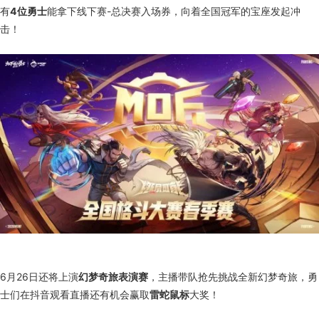
有
4位勇士
能拿下线下赛-总决赛入场券，向着全国冠军的宝座发起冲
击！
6月26日还将上演
幻梦奇旅表演赛
，主播带队抢先挑战全新幻梦奇旅，勇
士们在抖音观看直播还有机会赢取
雷蛇鼠标
大奖！