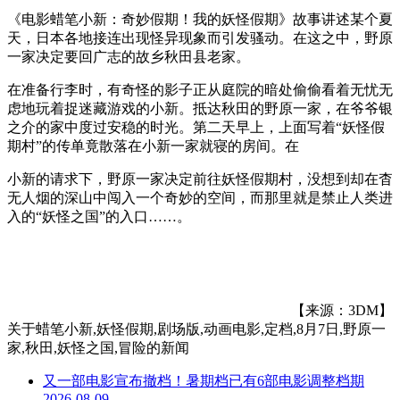
《电影蜡笔小新：奇妙假期！我的妖怪假期》故事讲述某个夏
天，日本各地接连出现怪异现象而引发骚动。在这之中，野原
一家决定要回广志的故乡秋田县老家。
在准备行李时，有奇怪的影子正从庭院的暗处偷偷看着无忧无
虑地玩着捉迷藏游戏的小新。抵达秋田的野原一家，在爷爷银
之介的家中度过安稳的时光。第二天早上，上面写着“妖怪假
期村”的传单竟散落在小新一家就寝的房间。在
小新的请求下，野原一家决定前往妖怪假期村，没想到却在杳
无人烟的深山中闯入一个奇妙的空间，而那里就是禁止人类进
入的“妖怪之国”的入口……。
【来源：3DM】
关于
蜡笔小新,妖怪假期,剧场版,动画电影,定档,8月7日,野原一
家,秋田,妖怪之国,冒险
的新闻
又一部电影宣布撤档！暑期档已有6部电影调整档期
2026-08-09