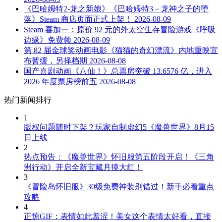
《巴哈姆特2-龙之新娘》《巴哈姆特3－龙神之子的堕
落》Steam 商店页面正式上架！
2026-08-09
Steam 喜加一：原价 92 元的外太空生存冒险游戏《呼吸
边缘》免费领
2026-08-09
第 82 届金球奖动画电影《猫猫的奇幻漂流》内地重映宣
布暂缓，另择档期
2026-08-08
国产喜剧动画《八仙！》总票房突破 13.6576 亿，进入
2026 年度票房榜前五
2026-08-08
热门新闻排行
1
版权问题随时下架？玩家自制虚幻5《魔兽世界》8月15
日上线
2
热点预告：《魔兽世界》怀旧服第五阶段开启！《三角
洲行动》开启全新宝藏月摸大红！
3
《冒险岛怀旧服》30级免费神装别错过！新手必看重点
攻略
4
正惊GIF：表情如此羞涩！美女这个表情太好看，直接