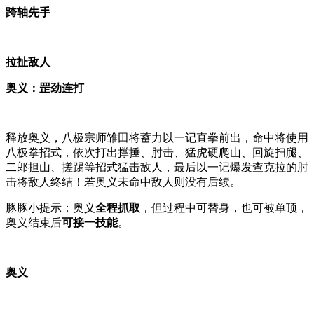
跨轴先手
拉扯敌人
奥义：罡劲连打
释放奥义，八极宗师雏田将蓄力以一记直拳前出，命中将使用
八极拳招式，依次打出撑捶、肘击、猛虎硬爬山、回旋扫腿、
二郎担山、搓踢等招式猛击敌人，最后以一记爆发查克拉的肘
击将敌人终结！若奥义未命中敌人则没有后续。
豚豚小提示：奥义
全程抓取
，但过程中可替身，也可被单顶，
奥义结束后
可接一技能
。
奥义