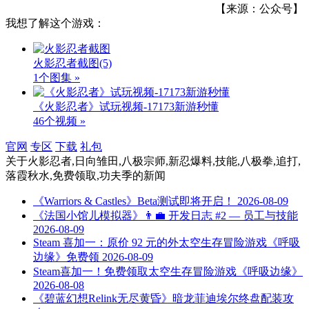
【来源：公众号】
我想了解这个游戏：
火影忍者截图
(5)
1个图集 »
《火影忍者》试玩视频-17173新游秒懂
46个视频 »
官网
专区
下载
礼包
关于
火影忍者,日向雏田,八极宗师,新忍爆料,技能,八极拳,追打,
落霞秋水,免费领取,功夫季
的新闻
《Warriors & Castles》Beta测试即将开启！
2026-08-09
《法国小馆儿模拟器》👨‍💼 开发日志 #2 — 员工与技能
2026-08-09
Steam 喜加一：原价 92 元的外太空生存冒险游戏《呼吸
边缘》免费领
2026-08-09
Steam喜加一！免费领取太空生存冒险游戏《呼吸边缘》
2026-08-08
《碧蓝幻想Relink无尽黄昏》暗龙菲迪埃尔终盘配装攻