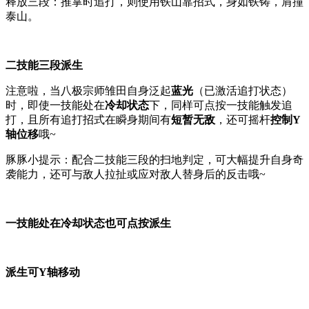
释放三段：推掌时追打，则使用铁山靠招式，身如铁铸，肩撞
泰山。
二技能三段派生
注意啦，当八极宗师雏田自身泛起
蓝光
（已激活追打状态）
时，即使一技能处在
冷却状态
下，同样可点按一技能触发追
打，且所有追打招式在瞬身期间有
短暂无敌
，还可摇杆
控制Y
轴位移
哦~
豚豚小提示：配合二技能三段的扫地判定，可大幅提升自身奇
袭能力，还可与敌人拉扯或应对敌人替身后的反击哦~
一技能处在冷却状态也可点按派生
派生可Y轴移动