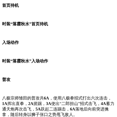
首页待机
时装“落霞秋水”首页待机
入场动作
时装“落霞秋水”入场动作
普攻
八极宗师雏田的普攻共
6A
，使用八极拳招式打出六次连击，
1A
挥出直拳，
2A
搓踢，
3A
使出“二郎担山”招式击飞，
4A
蓄力
通天炮再次击飞，
5A
跃起二连踢击，
6A
落地后向前突进擒
拿，随后转身以狮子张口之势甩飞敌人。