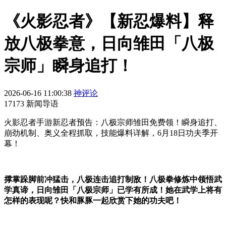
《火影忍者》【新忍爆料】释
放八极拳意，日向雏田「八极
宗师」瞬身追打！
2026-06-16 11:00:38
神评论
17173 新闻导语
火影忍者手游新忍者预告：八极宗师雏田免费领！瞬身追打、
崩劲机制、奥义全程抓取，技能爆料详解，6月18日功夫季开
幕！
撑掌跺脚前冲猛击，八极连击追打制敌！八极拳修炼中领悟武
学真谛，日向雏田「八极宗师」已学有所成！她在武学上将有
怎样的表现呢？快和豚豚一起欣赏下她的功夫吧！