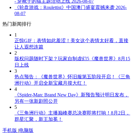
- 穿靴子的猫主题活动上线
2026-08-07
《轮盘游戏：Roulettist》中国澳门盛宴震撼来袭
2026-
08-07
热门新闻排行
1
正惊GIF：表情如此羞涩！美女这个表情太好看，直接
让人遐想连篇
2
版权问题随时下架？玩家自制虚幻5《魔兽世界》8月15
日上线
3
热点预告：《魔兽世界》怀旧服第五阶段开启！《三角
洲行动》开启全新宝藏月摸大红！
4
《Spider-Man: Brand New Day》新预告预计明日发布，
另有一张新剧照公开
5
《三角洲行动》主播巅峰赛总决赛即将打响！8月2日，
群星汇聚，新王加冕！
手机版
|
电脑版