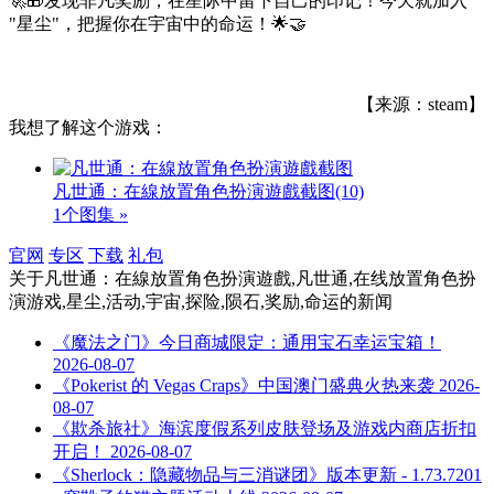
🚀🎁发现非凡奖励，在星际中留下自己的印记！今天就加入
"星尘"，把握你在宇宙中的命运！🌟🤝
【来源：steam】
我想了解这个游戏：
凡世通：在線放置角色扮演遊戲截图
(10)
1个图集 »
官网
专区
下载
礼包
关于
凡世通：在線放置角色扮演遊戲,凡世通,在线放置角色扮
演游戏,星尘,活动,宇宙,探险,陨石,奖励,命运
的新闻
《魔法之门》今日商城限定：通用宝石幸运宝箱！
2026-08-07
《Pokerist 的 Vegas Craps》中国澳门盛典火热来袭
2026-
08-07
《欺杀旅社》海滨度假系列皮肤登场及游戏内商店折扣
开启！
2026-08-07
《Sherlock：隐藏物品与三消谜团》版本更新 - 1.73.7201