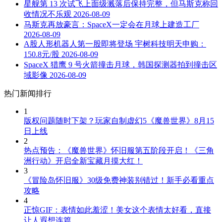
星舰第 13 次试飞上面级溅落后保持完整，但马斯克称回
收情况不乐观
2026-08-09
马斯克再放豪言：SpaceX一定会在月球上建造工厂
2026-08-09
A股人形机器人第一股即将登场 宇树科技明天申购：
150.8元/股
2026-08-09
SpaceX 猎鹰 9 号火箭撞击月球，韩国探测器拍到撞击区
域影像
2026-08-09
热门新闻排行
1
版权问题随时下架？玩家自制虚幻5《魔兽世界》8月15
日上线
2
热点预告：《魔兽世界》怀旧服第五阶段开启！《三角
洲行动》开启全新宝藏月摸大红！
3
《冒险岛怀旧服》30级免费神装别错过！新手必看重点
攻略
4
正惊GIF：表情如此羞涩！美女这个表情太好看，直接
让人遐想连篇