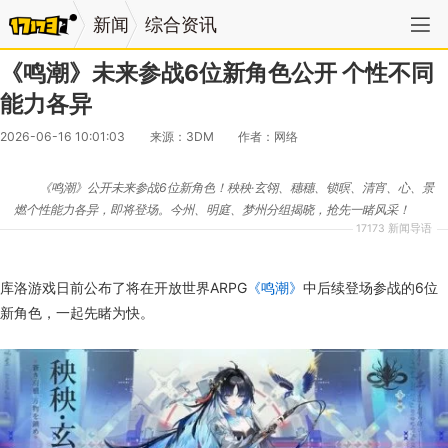
新闻
综合资讯
《鸣潮》未来参战6位新角色公开 个性不同
能力各异
2026-06-16 10:01:03
来源：3DM
作者：网络
《鸣潮》公开未来参战6位新角色！秧秧·玄翎、穗穗、锁暝、清宵、心、景
燃个性能力各异，即将登场。今州、明庭、梦州分组揭晓，抢先一睹风采！
17173 新闻导语
库洛游戏日前公布了将在开放世界ARPG
《鸣潮》
中后续登场参战的6位
新角色，一起先睹为快。