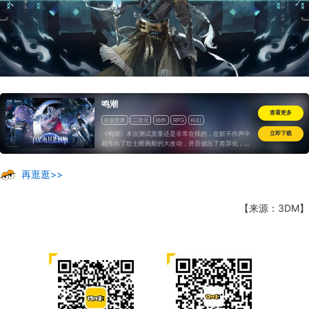
鸣潮
查看更多
开放世界
二次元
动作
RPG
科幻
《鸣潮》本次测试质量还是非常在线的，在默不作声中
立即下载
就作出了壮士断腕般的大改动，并且做出了差异化，整
个游戏系统也非常完整，已经不是未来可期，而是bug
稍微改改就可以直接公测的成熟样貌。只是希望游戏尽
快完成上线，毕竟这几年二游尤其开放世界的竞争渐趋
再逛逛>>
白热化，是每一季都有新风向的程度，即便是“好饭”也
会“怕晚”...
【来源：3DM】