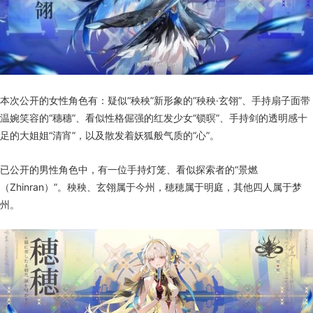
本次公开的女性角色有：疑似“秧秧”新形象的“秧秧·玄翎”、手持扇子面带
温婉笑容的“穗穗”、看似性格倔强的红发少女“锁暝”、手持剑的透明感十
足的大姐姐“清宵”，以及散发着妖狐般气质的“心”。
已公开的男性角色中，有一位手持灯笼、看似探索者的“景燃
（Zhinran）”。秧秧、玄翎属于今州，穂穂属于明庭，其他四人属于梦
州。