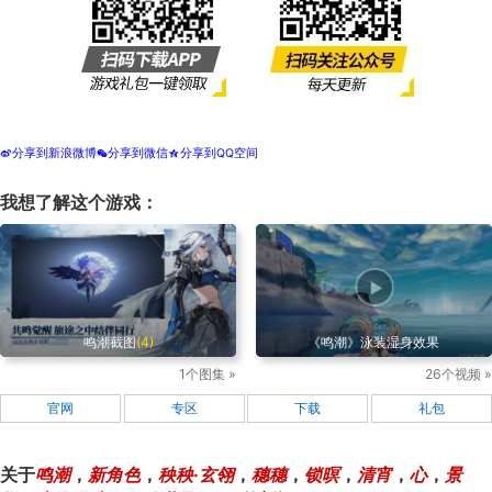
分享到新浪微博
分享到微信
分享到QQ空间
t
w
z
我想了解这个游戏：
鸣潮截图
(4)
《鸣潮》泳装湿身效果
1个图集 »
26个视频 »
官网
专区
下载
礼包
关于
鸣潮
，
新角色
，
秧秧·玄翎
，
穗穗
，
锁暝
，
清宵
，
心
，
景