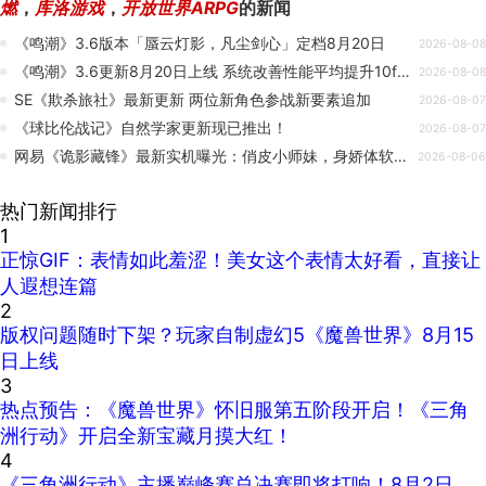
燃
，
库洛游戏
，
开放世界ARPG
的新闻
《鸣潮》3.6版本「蜃云灯影，凡尘剑心」定档8月20日
2026-08-08
《鸣潮》3.6更新8月20日上线 系统改善性能平均提升10fps
2026-08-08
SE《欺杀旅社》最新更新 两位新角色参战新要素追加
2026-08-07
《球比伦战记》自然学家更新现已推出！
2026-08-07
网易《诡影藏锋》最新实机曝光：俏皮小师妹，身娇体软又可爱
2026-08-06
热门新闻排行
1
正惊GIF：表情如此羞涩！美女这个表情太好看，直接让
人遐想连篇
2
版权问题随时下架？玩家自制虚幻5《魔兽世界》8月15
日上线
3
热点预告：《魔兽世界》怀旧服第五阶段开启！《三角
洲行动》开启全新宝藏月摸大红！
4
《三角洲行动》主播巅峰赛总决赛即将打响！8月2日，