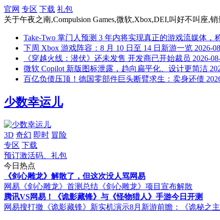
官网
专区
下载
礼包
关于
午夜之南,Compulsion Games,微软,Xbox,DEI,叫好不叫
Take-Two 掌门人预测 3 年内将实现真正的游戏流媒体
下周 Xbox 游戏阵容：8 月 10 日至 14 日新游一览
2026-08
《穿越火线：潜伏》还未发售 开发商已开始裁员
2026-08
微软 Copilot 新版图标泄露，趋向扁平化、设计更简洁
20
百亿负债压顶！德国零部件巨头断臂求生：卖身还债
202
少数幸运儿
3D
奇幻
即时
冒险
专区
下载
预订激活码、礼包
今日热点
《剑心雕龙》解散了，但这次没人骂网易
网易《剑心雕龙》首测总结
《剑心雕龙》项目宣布解散
腾讯VS网易！《诡影藏锋》与《怪物猎人》手游今日开测
网易搜打撤《诡影藏锋》新实机演示
8月新游前瞻：《诡秘之