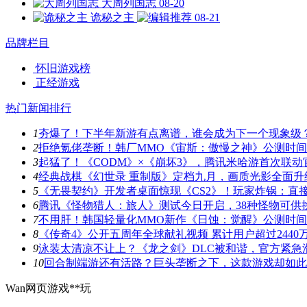
大周列国志
08-20
诡秘之主
08-21
品牌栏目
怀旧游戏榜
正经游戏
热门新闻排行
1
夯爆了！下半年新游有点离谱，谁会成为下一个现象级
2
拒绝氪佬垄断！韩厂MMO《宙斯：傲慢之神》公测时
3
起猛了！《CODM》×《崩坏3》，腾讯米哈游首次联动
4
经典战棋《幻世录 重制版》定档九月，画质光影全面升
5
《无畏契约》开发者桌面惊现《CS2》！玩家炸锅：直
6
腾讯《怪物猎人：旅人》测试今日开启，38种怪物可供
7
不用肝！韩国轻量化MMO新作《日蚀：觉醒》公测时
8
《传奇4》公开五周年全球献礼视频 累计用户超过2440
9
泳装太清凉不让上？《龙之剑》DLC被和谐，官方紧急
10
回合制端游还有活路？巨头垄断之下，这款游戏却如此
Wan网页游戏**玩