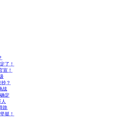
？
间定了！
官宣！
级
接抄？
挑战
间确定
万人
滑跪
坚挺！