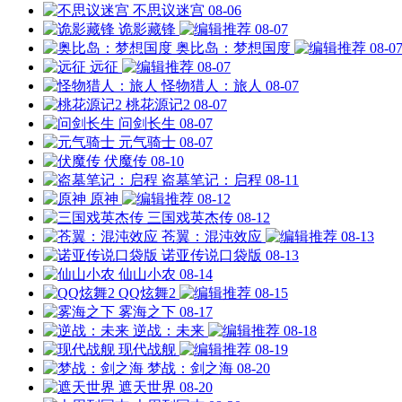
不思议迷宫
08-06
诡影藏锋
08-07
奥比岛：梦想国度
08-0
远征
08-07
怪物猎人：旅人
08-07
桃花源记2
08-07
问剑长生
08-07
元气骑士
08-07
伏魔传
08-10
盗墓笔记：启程
08-11
原神
08-12
三国戏英杰传
08-12
苍翼：混沌效应
08-13
诺亚传说口袋版
08-13
仙山小农
08-14
QQ炫舞2
08-15
雾海之下
08-17
逆战：未来
08-18
现代战舰
08-19
梦战：剑之海
08-20
遮天世界
08-20