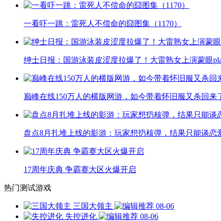
一看吓一跳：雷死人不偿命的囧图集（1170）
绅士日报：国游泳装皮涩度拉爆了！大雷熟女上演蒙眼pla
巅峰在线150万人的横版网游，如今带着怀旧服又杀回来
盘点8月扎堆上线的影游：玩家想扔核弹，结果只能谈恋
17周年庆典 争霸赛大区火爆开启
热门测试游戏
三国大领主
08-06
失控进化
08-06