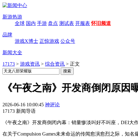
新游热游
全球
国内
手游
盘点
测试表
开服表
怀旧频道
品牌
游戏X博士
正惊游戏
公众号
新闻大全
17173
>
游戏资讯
>
综合资讯
>
正文
《午夜之南》开发商倒闭原因曝
2026-06-16 10:00:45
神评论
17173 新闻导语
《午夜之南》开发商倒闭内幕：销量惨淡叫好不叫座，DEI大
在关于Compulsion Games未来命运的传闻愈演愈烈之际，知