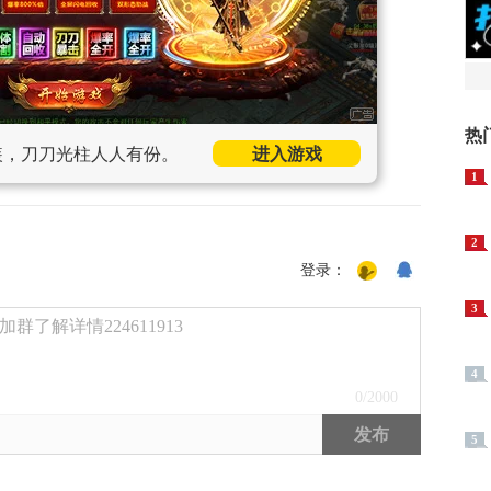
热
装，刀刀光柱人人有份。
进入游戏
1
2
登录：
3
了解详情224611913
4
0
/2000
发布
5