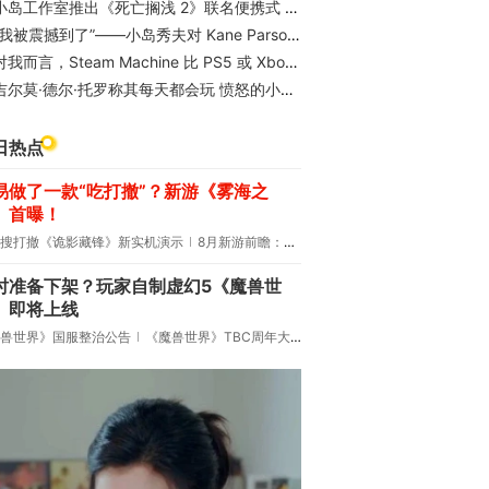
岛工作室推出《死亡搁浅 2》联名便携式 CD 播放器：25,300 日元，以 BB 育婴舱为主题
我被震撼到了”——小岛秀夫对 Kane Parsons 的 进入后室 Get into Backrooms 电影赞不绝口
我而言，Steam Machine 比 PS5 或 Xbox Series X 更好
吉尔莫·德尔·托罗称其每天都会玩 愤怒的小鸟三部曲
日热点
易做了一款“吃打撤”？新游《雾海之
》首曝！
搜打撤《诡影藏锋》新实机演示
8月新游前瞻：《诡秘之主》领衔
时准备下架？玩家自制虚幻5《魔兽世
》即将上线
兽世界》国服整治公告
《魔兽世界》TBC周年大更：双经典团本回归！