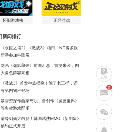
怀旧游戏榜
正经游戏
门新闻排行
《永恒之塔2》《激战3》领衔！NC携多款
新游参加科隆展
网易《诡影藏锋》前瞻汇总：首测来袭，四
大角色阵容亮相
反馈
《激战3》首发种族揭晓！除了老三样，还
0
有第四物种登场
暴雪资深作曲家离职，曾创作《魔兽世界》
等多款游戏配乐
w
清冷剑仙大白腿！韩国武侠MMO《新剑皇》
预约正式开启
q