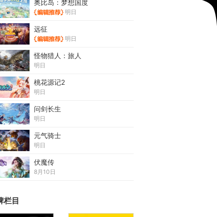
奥比岛：梦想国度
明日
远征
明日
怪物猎人：旅人
明日
桃花源记2
明日
问剑长生
明日
元气骑士
明日
伏魔传
8月10日
牌栏目