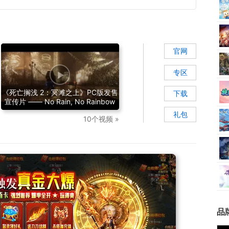
官网
专区
《死亡搁浅 2：冥滩之上》PC版发售
下载
宣传片 —— No Rain, No Rainbow
礼包
10个视频 »
品