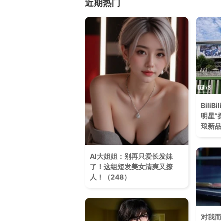
近期热门
BiliB
明星”
琅新
AI大姐姐：别再只爱长发妹
了！这组短发美女清爽又撩
人！（248）
对我而言