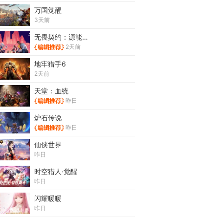
万国觉醒
3天前
无畏契约：源能行动
2天前
地牢猎手6
2天前
天堂：血统
昨日
炉石传说
昨日
仙侠世界
昨日
时空猎人·觉醒
昨日
闪耀暖暖
昨日