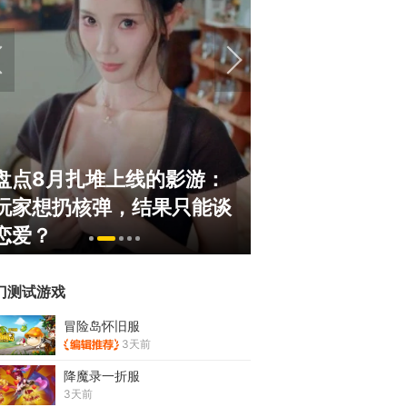
盘点8月扎堆上线的影游：
绅士日报：国服
玩家想扔核弹，结果只能谈
服依旧活得滋润
恋爱？
太诱人
门测试游戏
冒险岛怀旧服
3天前
降魔录一折服
3天前