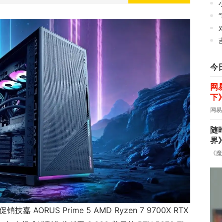
小
“
对
今
网
下
网易
随
界
《魔
 AORUS Prime 5 AMD Ryzen 7 9700X RTX