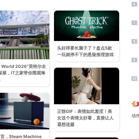
6
7
8
头好痒要长脑子了？盘点5款
一玩就停不下的悬疑推理游戏
9
ili World 2026“英特尔全
探展，IT之家带你围观琳
10
品
正惊GIF：表情如此羞涩！美
动
女这个表情太好看，直接让人
遐想连篇
，Steam Machine