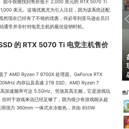
今很难找到售价低于 2,000 美元的 RTX 5070 Ti
1,000 美元。这项优惠尤为引人注目，因为该系统还配
存储。既然现在已经有了不错的优惠，何必等到亚马逊会员日
毕竟该活动通常并非针对电竞主机的最佳促销时机。
SSD 的 RTX 5070 Ti 电竞主机售价
U开始，为
一看吓一跳：雷死人不偿命
了"躲不掉
的囧图集（1169）
了 AMD Ryzen 7 9700X 处理器、GeForce RTX
5600MHz 内存以及高速 2TB SSD。AMD Ryzen 7
器，最高加速频率可达 5.5GHz。凭借其高主频，它是游戏玩
热
心，但对于游戏来说已经足够了，因为很少有游戏能从超
采用强力 360mm 一体式水冷散热，并由 850W