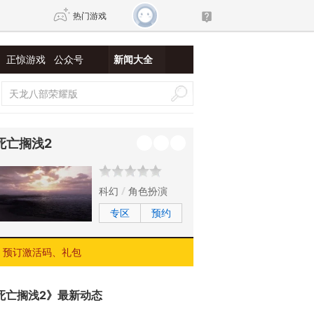
热门游戏
正惊游戏
公众号
新闻大全
DNF
传奇4
剑网3旗舰版
新天龙八部
死亡搁浅2
自由
诛仙世界
新仙侠5
科幻
角色扮演
专区
预约
预订激活码、礼包
死亡搁浅2》最新动态