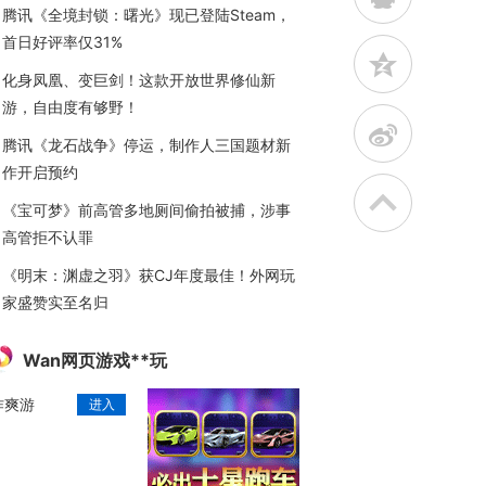
腾讯《全境封锁：曙光》现已登陆Steam，
首日好评率仅31%
z
化身凤凰、变巨剑！这款开放世界修仙新
游，自由度有够野！
t
腾讯《龙石战争》停运，制作人三国题材新
作开启预约
《宝可梦》前高管多地厕间偷拍被捕，涉事
高管拒不认罪
《明末：渊虚之羽》获CJ年度最佳！外网玩
家盛赞实至名归
Wan网页游戏**玩
作爽游
进入