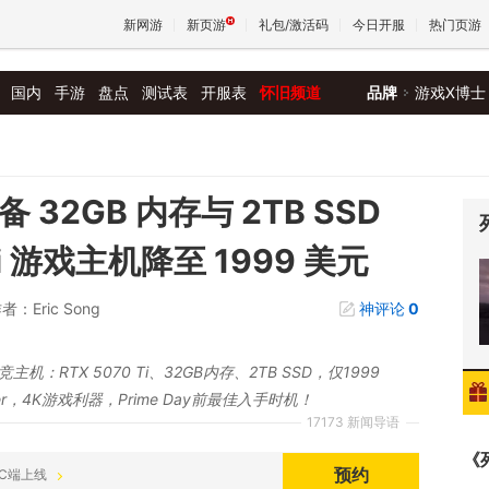
新网游
新页游
礼包/激活码
今日开服
热门页游
国内
手游
盘点
测试表
开服表
怀旧频道
品牌
游戏X博士
魔兽
天堂
备 32GB 内存与 2TB SSD
Ti 游戏主机降至 1999 美元
王权与
者：Eric Song
神评论
0
竞主机：RTX 5070 Ti、32GB内存、2TB SSD，仅1999
er，4K游戏利器，Prime Day前最佳入手时机！
17173 新闻导语
《
预约
 PC端上线