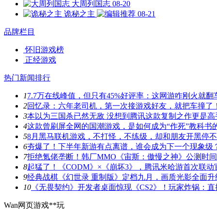
大周列国志
08-20
诡秘之主
08-21
品牌栏目
怀旧游戏榜
正经游戏
热门新闻排行
1
7.7万在线峰值，但只有45%好评率：这网游咋刚火就翻
2
回忆录：六年老司机，第一次接游戏好友，就把车撞了
3
本以为三国杀已然无敌 没想到腾讯这款复制之作更是高
4
这款曾刷屏全网的国潮游戏，是如何成为“作死”教科书
5
8月黑马联机游戏，不打怪，不练级，却和朋友开黑停
6
夯爆了！下半年新游有点离谱，谁会成为下一个现象级
7
拒绝氪佬垄断！韩厂MMO《宙斯：傲慢之神》公测时
8
起猛了！《CODM》×《崩坏3》，腾讯米哈游首次联动
9
经典战棋《幻世录 重制版》定档九月，画质光影全面升
10
《无畏契约》开发者桌面惊现《CS2》！玩家炸锅：直
Wan网页游戏**玩