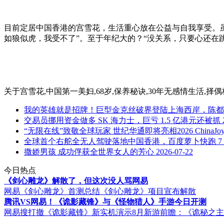
目前定居中国香港的宫雪花，生活重心放在公益与自我享受。
如狼似虎，我受不了”。至于年纪大的？“没关系，只要心还在跳
关于
宫雪花,中国第一美妇,68岁,保养秘诀,30年无感情生活,择偶
我的英雄就是招牌！巨型金克丝破界登陆上海西岸，陈都灵
交易员挪用资金做多 SK 海力士，巨亏 1.5 亿港元还被抓
“无限在线”致敬全球玩家 世纪华通即将亮相2026 ChinaJo
全球首个右舵全无人驾驶落地中国香港，百度萝卜快跑 7 月
撒娇男孩 成功俘获全世界女人的芳心
2026-07-22
今日热点
《剑心雕龙》解散了，但这次没人骂网易
网易《剑心雕龙》首测总结
《剑心雕龙》项目宣布解散
腾讯VS网易！《诡影藏锋》与《怪物猎人》手游今日开测
网易搜打撤《诡影藏锋》新实机演示
8月新游前瞻：《诡秘之