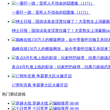
一看吓一跳：雷死人不偿命的囧图集（1171）
绅士日报：国游泳装皮涩度拉爆了！大雷熟女上演蒙眼pla
巅峰在线150万人的横版网游，如今带着怀旧服又杀回来
盘点8月扎堆上线的影游：玩家想扔核弹，结果只能谈恋
17周年庆典 争霸赛大区火爆开启
热门测试游戏
穿越火线
08-06
七日世界
08-06