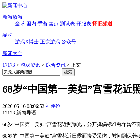
新游热游
全球
国内
手游
盘点
测试表
开服表
怀旧频道
品牌
游戏X博士
正惊游戏
公众号
新闻大全
17173
>
游戏资讯
>
综合资讯
>
正文
68岁“中国第一美妇”宫雪花近
2026-06-16 08:06:52
神评论
17173 新闻导语
68岁“中国第一美妇”宫雪花近照曝光，公开择偶标准称年龄
68岁的“中国第一美妇”宫雪花近日露面接受采访，被问到保养