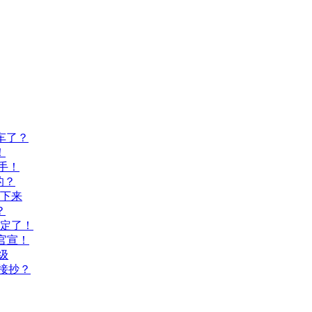
车了？
！
手！
的？
不下来
？
间定了！
官宣！
级
接抄？