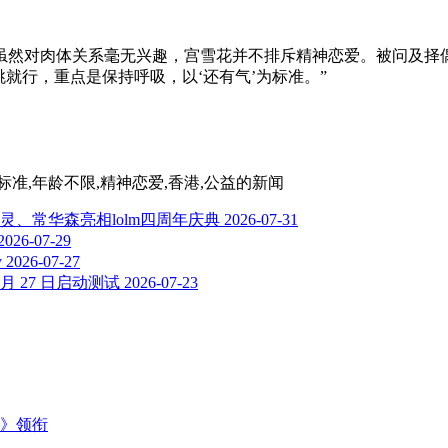
虽然对肉体关系毫无兴趣，宫雪花并不排斥精神恋爱。被问及择
就行，重点是保持呼吸，以‘还有气’为标准。”
标准,年龄不限,精神恋爱,香港,公益
的新闻
、常华森亮相lolm四周年庆典
2026-07-31
2026-07-29
y
2026-07-27
 27 日启动测试
2026-07-23
主》领衔