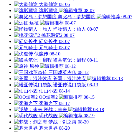
大道仙途
08-06
诡影藏锋
08-07
奥比岛：梦想国度
08-0
远征
08-07
怪物猎人：旅人
08-07
桃花源记2
08-07
问剑长生
08-07
元气骑士
08-07
伏魔传
08-10
盗墓笔记：启程
08-11
原神
08-12
三国戏英杰传
08-12
苍翼：混沌效应
08-13
诺亚传说口袋版
08-13
仙山小农
08-14
QQ炫舞2
08-15
雾海之下
08-17
逆战：未来
08-18
现代战舰
08-19
梦战：剑之海
08-20
遮天世界
08-20