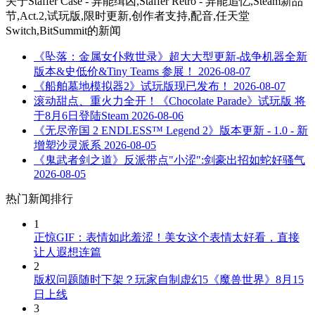
关于
Staffer Case - 异能缉凶,Staffer Retro - 异能追忆,Steam新品
节,Act.2,试玩版,限时更新,创作者支持,配音,任天堂
Switch,BitSummit
的新闻
《坠落：金属女仆救世录》超大大型更新-战争机器全新
版本&史低价&Tiny Teams 参展！
2026-08-07
《船舶墓地模拟器2》试玩版现已发布！
2026-08-07
滚动甜点、重火力全开！《Chocolate Parade》试玩版 将
于8月6日登陆Steam
2026-08-06
《无尽帝国 2 ENDLESS™ Legend 2》版本更新 - 1.0 - 新
增塑沙灵派系
2026-08-05
《鬼武者剑之道》反派带点"小涩":剑豪出招如蛇好骚气
2026-08-05
热门新闻排行
1
正惊GIF：表情如此羞涩！美女这个表情太好看，直接
让人遐想连篇
2
版权问题随时下架？玩家自制虚幻5《魔兽世界》8月15
日上线
3