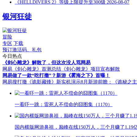
《HELLDIVERS 2》等级上限提升至300级
2026-08-07
银河狂徒
冒险
专区
下载
预订激活码、礼包
今日热点
《剑心雕龙》解散了，但这次没人骂网易
网易《剑心雕龙》首测总结
《剑心雕龙》项目宣布解散
网易做了一款“吃打撤”？新游《雾海之下》首曝！
网易搜打撤《诡影藏锋》新实机演示
8月新游前瞻：《诡秘之
一看吓一跳：雷死人不偿命的囧图集（1170）
国内横版网游鼻祖，巅峰在线150万人，三个月赚了1.19