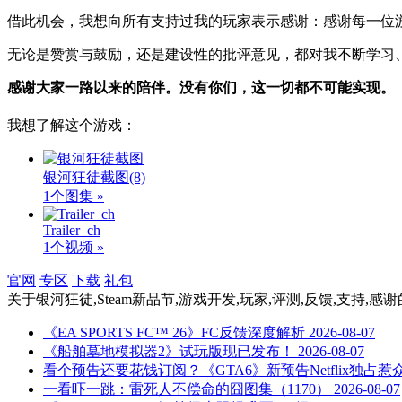
借此机会，我想向所有支持过我的玩家表示感谢：感谢每一位
无论是赞赏与鼓励，还是建设性的批评意见，都对我不断学习
感谢大家一路以来的陪伴。没有你们，这一切都不可能实现。
我想了解这个游戏：
银河狂徒截图
(8)
1个图集 »
Trailer_ch
1个视频 »
官网
专区
下载
礼包
关于
银河狂徒,Steam新品节,游戏开发,玩家,评测,反馈,支持,感谢
《EA SPORTS FC™ 26》FC反馈深度解析
2026-08-07
《船舶墓地模拟器2》试玩版现已发布！
2026-08-07
看个预告还要花钱订阅？《GTA6》新预告Netflix独占惹
一看吓一跳：雷死人不偿命的囧图集（1170）
2026-08-07