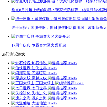
盘点8月扎堆上线的影游：玩家想扔核弹，结果只能谈恋
绅士日报：国服停服，但日服依旧活得滋润！涩涩新角太
17周年庆典 争霸赛大区火爆开启
热门测试游戏
炉石传说
08-05
仙侠世界
08-05
闪耀暖暖
08-05
穿越火线
08-06
三国大领主
08-06
七日世界
08-06
失控进化
08-06
遗忘之海
08-06
大道仙途
08-06