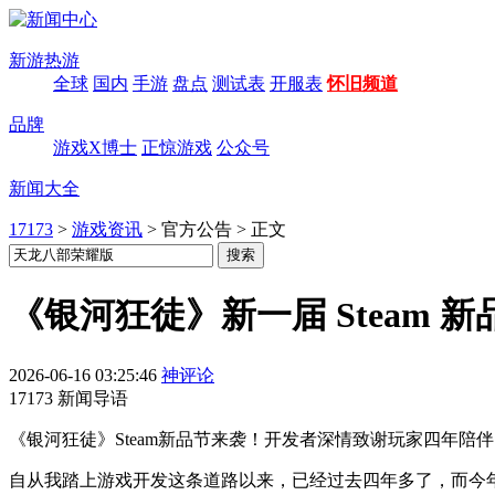
新游热游
全球
国内
手游
盘点
测试表
开服表
怀旧频道
品牌
游戏X博士
正惊游戏
公众号
新闻大全
17173
>
游戏资讯
>
官方公告
>
正文
《银河狂徒》新一届 Steam 
2026-06-16 03:25:46
神评论
17173 新闻导语
《银河狂徒》Steam新品节来袭！开发者深情致谢玩家四年
自从我踏上游戏开发这条道路以来，已经过去四年多了，而今年我