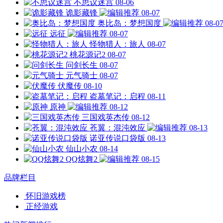
不思议迷宫
08-06
诡影藏锋
08-07
奥比岛：梦想国度
08-0
远征
08-07
怪物猎人：旅人
08-07
桃花源记2
08-07
问剑长生
08-07
元气骑士
08-07
伏魔传
08-10
盗墓笔记：启程
08-11
原神
08-12
三国戏英杰传
08-12
苍翼：混沌效应
08-13
诺亚传说口袋版
08-13
仙山小农
08-14
QQ炫舞2
08-15
品牌栏目
怀旧游戏榜
正经游戏