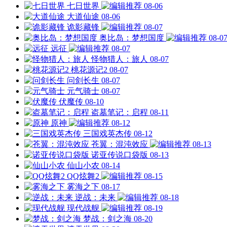
七日世界
08-06
大道仙途
08-06
诡影藏锋
08-07
奥比岛：梦想国度
08-0
远征
08-07
怪物猎人：旅人
08-07
桃花源记2
08-07
问剑长生
08-07
元气骑士
08-07
伏魔传
08-10
盗墓笔记：启程
08-11
原神
08-12
三国戏英杰传
08-12
苍翼：混沌效应
08-13
诺亚传说口袋版
08-13
仙山小农
08-14
QQ炫舞2
08-15
雾海之下
08-17
逆战：未来
08-18
现代战舰
08-19
梦战：剑之海
08-20