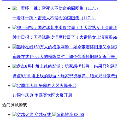
一看吓一跳：雷死人不偿命的囧图集（1171）
绅士日报：国游泳装皮涩度拉爆了！大雷熟女上演蒙眼pla
巅峰在线150万人的横版网游，如今带着怀旧服又杀回来
盘点8月扎堆上线的影游：玩家想扔核弹，结果只能谈恋
17周年庆典 争霸赛大区火爆开启
热门测试游戏
穿越火线
08-06