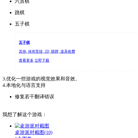
六贯棋
跳棋
五子棋
五子棋
其他, 休闲竞技, 2D, 棋牌, 道具收费
查看更多
立即下载
3.优化一些游戏的视觉效果和音效。
4.本地化与语言支持
修复若干翻译错误
我想了解这个游戏：
桌游派对截图
(10)