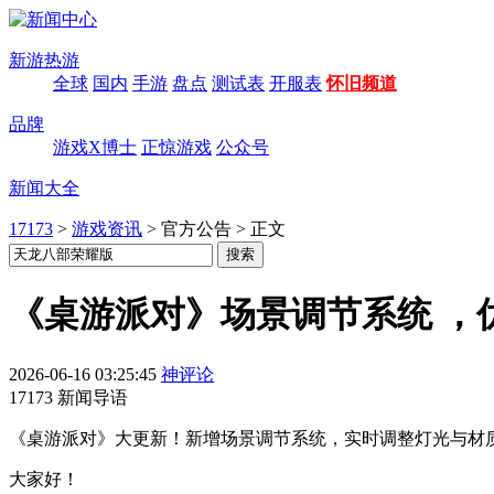
新游热游
全球
国内
手游
盘点
测试表
开服表
怀旧频道
品牌
游戏X博士
正惊游戏
公众号
新闻大全
17173
>
游戏资讯
>
官方公告
>
正文
《桌游派对》场景调节系统 ，优
2026-06-16 03:25:45
神评论
17173 新闻导语
《桌游派对》大更新！新增场景调节系统，实时调整灯光与材质
大家好！