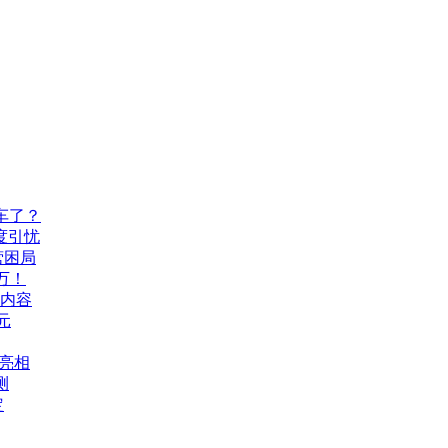
车了？
度引忧
营困局
万！
机内容
元
A亮相
测
定