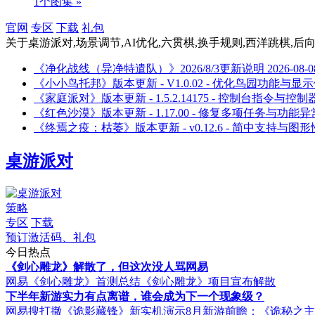
1个图集 »
官网
专区
下载
礼包
关于
桌游派对,场景调节,AI优化,六贯棋,换手规则,西洋跳棋,后向
《净化战线（异净特遣队）》2026/8/3更新说明
2026-08-0
《小小鸟托邦》版本更新 - V1.0.02 - 优化鸟园功能与显
《家庭派对》版本更新 - 1.5.2.14175 - 控制台指令与控
《红色沙漠》版本更新 - 1.17.00 - 修复多项任务与功能异
《终焉之疫：枯萎》版本更新 - v0.12.6 - 简中支持与图
桌游派对
策略
专区
下载
预订激活码、礼包
今日热点
《剑心雕龙》解散了，但这次没人骂网易
网易《剑心雕龙》首测总结
《剑心雕龙》项目宣布解散
下半年新游实力有点离谱，谁会成为下一个现象级？
网易搜打撤《诡影藏锋》新实机演示
8月新游前瞻：《诡秘之