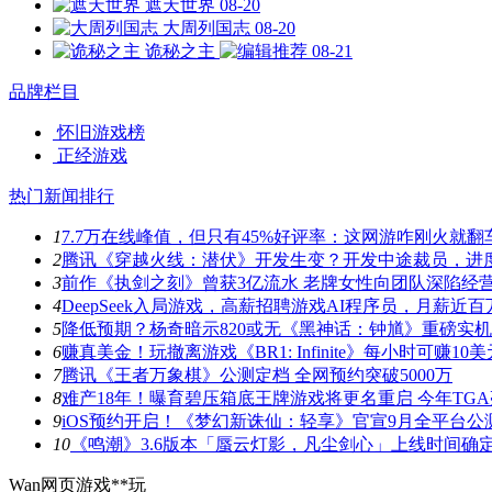
遮天世界
08-20
大周列国志
08-20
诡秘之主
08-21
品牌栏目
怀旧游戏榜
正经游戏
热门新闻排行
1
7.7万在线峰值，但只有45%好评率：这网游咋刚火就翻
2
腾讯《穿越火线：潜伏》开发生变？开发中途裁员，进
3
前作《执剑之刻》曾获3亿流水 老牌女性向团队深陷经
4
DeepSeek入局游戏，高薪招聘游戏AI程序员，月薪近百
5
降低预期？杨奇暗示820或无《黑神话：钟馗》重磅实
6
赚真美金！玩撤离游戏《BR1: Infinite》每小时可赚10美
7
腾讯《王者万象棋》公测定档 全网预约突破5000万
8
难产18年！曝育碧压箱底王牌游戏将更名重启 今年TG
9
iOS预约开启！《梦幻新诛仙：轻享》官宣9月全平台公
10
《鸣潮》3.6版本「蜃云灯影，凡尘剑心」上线时间确
Wan网页游戏**玩