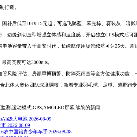
定制打造。
元起，国补后低至1019.15元起，可选飞驰蓝、暮光棕、赛装灰、暗
，边缘斜切造型增强立体感和速度感，开启独立GPS模式后可跑
手表电池容量带入千毫安时代，长续航使用场景续航可达35天、常
最高亮度可达3000nits。
血管风险评估、房颤早搏预警、防猝死筛查等全方位健康功能，一
联合北体大奥运团队深度调校，新增专业羽毛球、足球、越野跑专
监测,运动模式,GPS,AMOLED屏幕,续航
的新闻
0mAh级大电池
2026-08-09
上市
2026-08-09
16岁中国籍青少年车手
2026-08-08