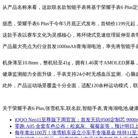
从产品名称来看，这款联名款智能手表将基于荣耀手表6 Plus
据悉，荣耀手表6 Plus于今年5月底正式发布，首销价1199
这款手表以赛车文化为灵感核心，将环绕式竞速纹理延伸至表带
产品最大亮点为行业首发1000mAh青海湖电池，率先将智能
机身薄至10.8mm，整机轻至41g，拥有1.46英寸AMOLED屏幕，
健康监测能力全面升级，手表支持24小时无感血压监测、心脑
此外，产品运动场景覆盖十分全面，适配120余种运动模式，
关于
荣耀手表6 Plus,张雪机车,联名款,智能手表,青海湖电池,健康
iQOO Neo11至尊版下周官宣：首发天玑9500定制芯 900
零跑 A05 全套车色公布：松岚灰、莓莓蓝等，预计明日
每年拿出100万！张雪机车设立小车手专项基金 扶持11至