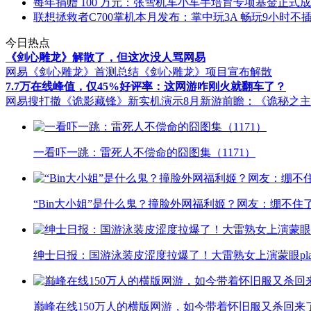
每年捐赠 100 万元：张雪机车小车手培育专项基金正式
联想拯救者C700掌机本月发布：掌中玩3A 畅玩9小时不
今日热点
《剑心雕龙》解散了，但这次没人骂网易
网易《剑心雕龙》首测总结
《剑心雕龙》项目宣布解散
7.7万在线峰值，仅45%好评率：这网游咋刚火就翻车了？
网易搜打撤《诡影藏锋》新实机演示
8月新游前瞻：《诡秘之
一看吓一跳：雷死人不偿命的囧图集（1171）
“Bin大小姐”是什么鬼？撞脸外网福利姬？网友：绷不住
绅士日报：国游泳装皮涩度拉爆了！大雷熟女上演蒙眼pla
巅峰在线150万人的横版网游，如今带着怀旧服又杀回来