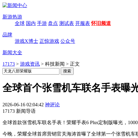
新游热游
全球
国内
手游
盘点
测试表
开服表
怀旧频道
品牌
游戏X博士
正惊游戏
公众号
新闻大全
17173
>
游戏资讯
>
科技新闻
>
正文
全球首个张雪机车联名手表曝光：
2026-06-16 02:04:42
神评论
17173 新闻导语
全球首款张雪机车联名手表！荣耀手表6 Plus定制版曝光，10
今晚，荣耀全球首席营销官关海涛首曝了全球第一个张雪机车联名