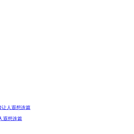
人遐想连篇