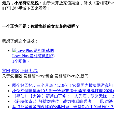
最后，小弟有话想说：
由于未开放充值渠道，所以《爱相随Ev
们可以把手游下回来看看！
一个正惊问题：你后悔给前女友花的钱吗？
我想了解这个游戏：
Love Plus 爱相随截图
(3)
1个图集 »
官网
专区
下载
礼包
关于
爱相随,爱相随every,氪金,爱相随Every
的新闻
图个好回忆：三个月赚了1.19亿！它是国内横版网游鼻祖
小伙立遗嘱氪金10万账号给游戏搭子 希望继续打理
2026-
《寻仙》【大神 】葫芦山丁修：一人兜底，联盟无忧！
2
《轩辕传奇2》轩辕群侠传丨战力榜巅峰强者——凪 访谈
盘点那些被策划毁掉的经典网游，谁是你心中的意难平？