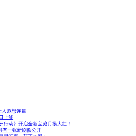
让人遐想连篇
日上线
洲行动》开启全新宝藏月摸大红！
发布，另有一张新剧照公开