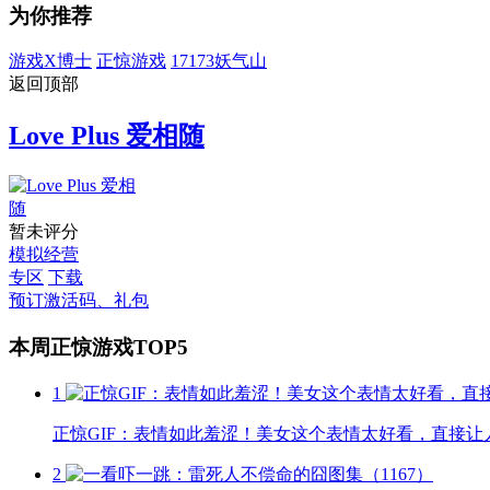
为你推荐
游戏X博士
正惊游戏
17173妖气山
返回顶部
Love Plus 爱相随
暂未评分
模拟经营
专区
下载
预订激活码、礼包
本周正惊游戏TOP5
1
正惊GIF：表情如此羞涩！美女这个表情太好看，直接让
2