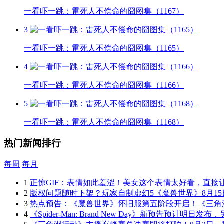
一看吓一跳：雷死人不偿命的囧图集（1167）
3
一看吓一跳：雷死人不偿命的囧图集（1165）
4
一看吓一跳：雷死人不偿命的囧图集（1166）
5
一看吓一跳：雷死人不偿命的囧图集（1168）
热门新闻排行
每周
每月
1
正惊GIF：表情如此羞涩！美女这个表情太好看，直接
2
版权问题随时下架？玩家自制虚幻5《魔兽世界》8月15
3
热点预告：《魔兽世界》怀旧服第五阶段开启！《三角
4
《Spider-Man: Brand New Day》新预告预计明日