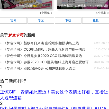
梦色卡司截图
(5)
《梦色卡司》试玩视频-17173新游秒懂
1个图集 »
4个视频 »
官网
专区
下载
礼包
关于
梦色卡司
的新闻
《梦色卡司》新版今日来袭 虚拟现实拍照功能上线
2020-08-07
《梦色卡司》CCG现场特报：超高人气音游与抢手周边
2020-07-22
《梦色卡司》今日起参展2020 CCG 现场试玩送周边
2020-07-16
《梦色卡司》参展2020 CCG漫展!相约上海开启恋爱物语
2020-07-09
《梦色卡司》业绩综述公开 公测趣味数据大盘点
2020-06-30
热门新闻排行
1
正惊GIF：表情如此羞涩！美女这个表情太好看，直接让
人遐想连篇
2
版权问题随时下架？玩家自制虚幻5《魔兽世界》8月15