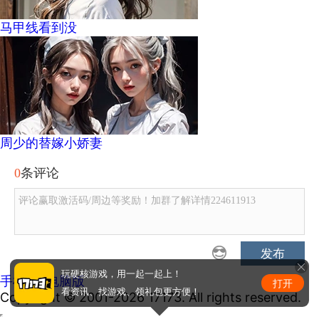
马甲线看到没
周少的替嫁小娇妻
0
条评论
评论赢取激活码/周边等奖励！加群了解详情224611913
发布
玩硬核游戏，用一起一起上！
手机版
|
电脑版
打开
看资讯、找游戏、领礼包更方便！
Copyright © 2001-2026 17173. All rights reserved.