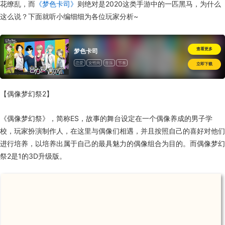
花缭乱，而
《梦色卡司》
则绝对是
2020
这类手游中的一匹黑马，为什么
这么说？下面就听小编细细为各位玩家分析
~
查看更多
梦色卡司
恋爱
女性向
音乐
节奏
立即下载
【偶像梦幻祭
2
】
《偶像梦幻祭》，简称
ES
，故事的舞台设定在一个偶像养成的男子学
校，玩家扮演制作人，在这里与偶像们相遇，并且按照自己的喜好对他们
进行培养，以培养出属于自己的最具魅力的偶像组合为目的。而偶像梦幻
祭
2
是
1
的
3D
升级版。