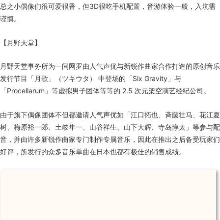
总之小偶像们很可爱很香，但
3D
很吃手机配置，音游体验一般，入坑需
谨慎。
【月野天堂】
月野天堂事务所为一间网罗由人气声优与新锐作曲家合作打造的原创音乐
发行节目「月歌」（ツキウタ） 中登场的「
Six Gravity
」与
「
Procellarum
」等虚拟男子团体等等的
2.5
次元架空演艺经纪公司。
由于旗下偶像团体不但都邀请人气声优如「江口拓也、斉藤壮马、花江夏
树、梅原裕一郎、土岐隼一、山谷祥生、山下大辉、寺岛惇太」等参与配
音，并由许多新锐作曲家专门制作专属音乐，因此在推出之后备受玩家们
好评，所发行的众多音乐单曲在日本也都有极佳的销售成绩。