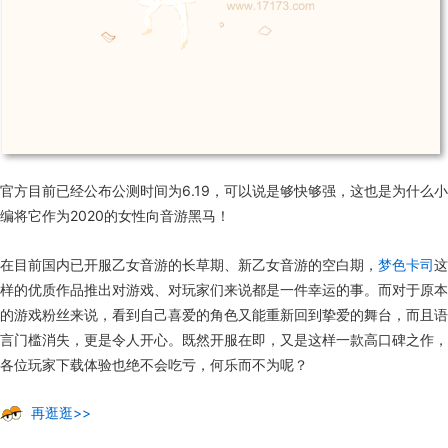
官方目前已经公布公测时间为
6.19
，可以说是够快够强，这也是为什么小
编将它作为
2020
的女性向音游黑马！
在目前国内已开服乙女音游的长草期、新乙女音游的空白期，
梦色卡司
这
样的优质作品推出对游戏、对玩家们来说都是一件幸运的事。而对于原本
的游戏粉丝来说，看到自己喜爱的角色又能重新回到挚爱的舞台，而且语
言门槛消失，更是令人开心。既然开服在即，又是这样一款高口碑之作，
各位玩家下载体验也绝不会吃亏，何乐而不为呢？
再逛逛>>