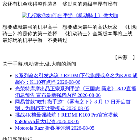
家还有机会获得整件装备，奖励真的超级丰厚有没有！
想要成就最强的机甲高手，想要成为最牛的高达玩家，《机动
骑士》将是你的第一选择！《机动骑士》全新版本即将上线，
最好玩的机甲手游，不要错过！
【来源：】
关于
手游,机动骑士,做,大咖
的新闻
K系列命名引发热议！REDMI下代旗舰或命名为K200 胡
馨心：K110有点怪
2026-08-06
光荣特库摩出品正宗系列手游《三国志 霸道》 8/12直播
消息预告 宣布最新强档内容
2026-08-06
网易首款“吃打撤手游”《雾海之下》8 月 17 日开启首
测，为删档不计费模式
2026-08-05
挑战4K档最强续航！REDMI K100 Pro官宣搭载
8580mAh超大电池
2026-08-05
Motorola Razr 折叠屏评测
2026-08-05
热门新闻排行