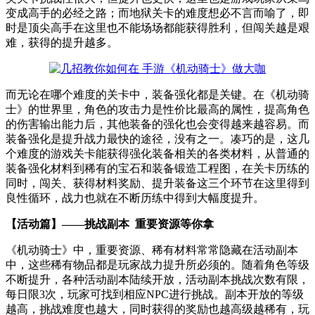
变成高手的必经之路；而地狱关卡的难度想必不言而喻了，即
时是顶尖高手在这里也不能场场都能获得胜利，但闯关越是艰
难，获得的提升越多。
而无论在哪个难度的关卡中，装备强化都是关键。在《机动骑
士》的世界里，角色的攻击力是性价比最高的属性，提高角色
的伤害输出能力后，其他装备的强化也会变得越来越容易。而
装备强化是提升战力最快的途径，没有之一。凑巧的是，这几
个难度的游戏关卡能获得强化装备相关的各类材料，从普通的
装备强化材料到稀有的宝石和装备锻造工程图，在关卡历练的
同时，闯关、获得材料奖励、提升装备这三个环节在这里得到
良性循环，战力也就在不断历练中得到大幅度提升。
【活动篇】——挑战副本 重要资源等你拿
《机动骑士》中，重要资源、稀有材料常常隐藏在活动副本
中，这些稀有物品都是玩家战力提升所必须的。随着角色等级
不断提升，各种活动副本陆续开放，活动副本挑战次数有限，
每日限3次，玩家可找到相应NPC进行挑战。副本开放的等级
越高，挑战难度也越大，同时获得的奖励也越高级越稀有，玩