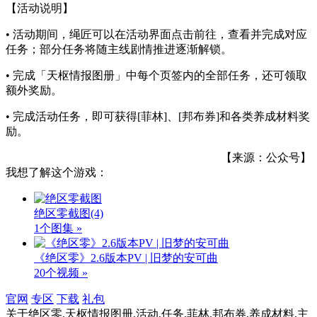
【活动说明】
• 活动期间，绳匠可以在活动界面点击前往，查看并完成对应
任务；部分任务将随主线剧情推进逐渐解锁。
• 完成「天枢情报图册」中每个页签内的全部任务，还可领取
额外奖励。
• 完成活动任务，即可获得[菲林]、[邦布券]和各类养成材料奖
励。
【来源：公众号】
我想了解这个游戏：
绝区零截图
(4)
1个图集 »
《绝区零》2.6版本PV | 旧梦的安可曲
20个视频 »
官网
专区
下载
礼包
关于
绝区零,天枢情报图册,活动,任务,菲林,邦布券,养成材料,主