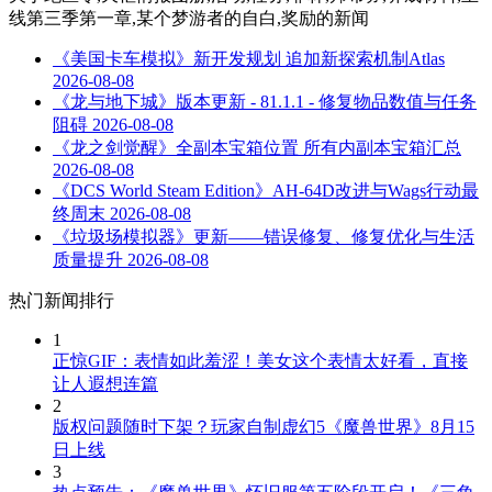
线第三季第一章,某个梦游者的自白,奖励
的新闻
《美国卡车模拟》新开发规划 追加新探索机制Atlas
2026-08-08
《龙与地下城》版本更新 - 81.1.1 - 修复物品数值与任务
阻碍
2026-08-08
《龙之剑觉醒》全副本宝箱位置 所有内副本宝箱汇总
2026-08-08
《DCS World Steam Edition》AH-64D改进与Wags行动最
终周末
2026-08-08
《垃圾场模拟器》更新——错误修复、修复优化与生活
质量提升
2026-08-08
热门新闻排行
1
正惊GIF：表情如此羞涩！美女这个表情太好看，直接
让人遐想连篇
2
版权问题随时下架？玩家自制虚幻5《魔兽世界》8月15
日上线
3