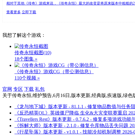
相对于其他《传奇》游戏来说，《传奇永恒》最大的改变是将原来版本中粗糙的2
查看更多
立即下载
我想了解这个游戏：
传奇永恒截图
(10)
18个图集 »
《传奇永恒》游戏CG（带公测信息）
110个视频 »
官网
专区
下载
礼包
关于
传奇永恒,维护预告,6月16日,版本更新,经典版,疾速版,绿
《龙与地下城》版本更新 - 81.1.1 - 修复物品数值与任务
《反恐精英OL》英雄僵尸降临 生化&大灾变联赛重启
20
《Travellers Rest》版本更新 - 0.7.6.2 - 修复多项游戏功能
《拆解大师》版本更新 - 2.1.0 - 修复仓库物品丢失问题
20
《行星坠落》版本更新 - v1.0.1 - 技能冷却机制调整
2026-