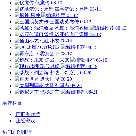
伏魔传
08-10
盗墓笔记：启程
08-11
原神
08-12
三国戏英杰传
08-12
苍翼：混沌效应
08-13
诺亚传说口袋版
08-13
仙山小农
08-14
QQ炫舞2
08-15
雾海之下
08-17
逆战：未来
08-18
现代战舰
08-19
梦战：剑之海
08-20
遮天世界
08-20
大周列国志
08-20
诡秘之主
08-21
品牌栏目
怀旧游戏榜
正经游戏
热门新闻排行