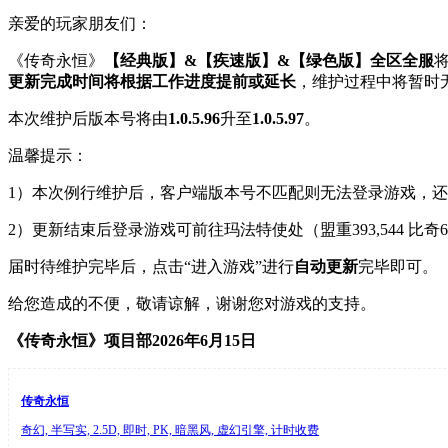
亲爱的玩家朋友们：
《传奇永恒》
【经典版】&【疾速版】&【绿色版】全区全服
将
更新完成时间将根据工作进度提前或延长
，维护过程中将暂时
本次维护后版本号将由
1.0.5.96
升至
1.0.5.97
。
温馨提示：
1）本次例行维护后，客户端版本号不匹配则无法登录游戏，还请各
2）更新结束后登录游戏可前往玛法特使处（盟重393,544 比奇
届时待维护完毕后，点击“进入游戏”进行
自动更新
完毕即可。
给您造成的不便，敬请谅解，谢谢您对游戏的支持。
《传奇永恒》项目部2026年6月15日
传奇永恒
奇幻, 半写实, 2.5D, 即时, PK, 暗黑风, 虚幻引擎, 计时收费