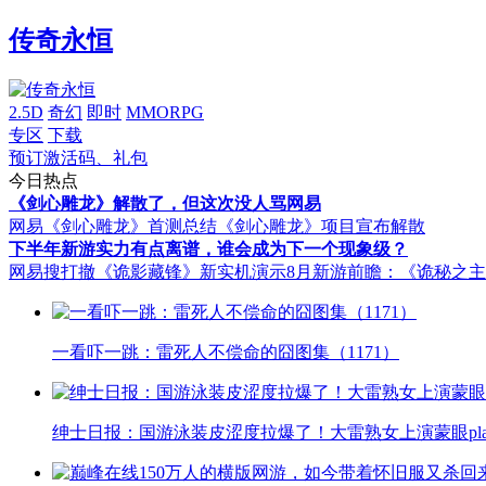
传奇永恒
2.5D
奇幻
即时
MMORPG
专区
下载
预订激活码、礼包
今日热点
《剑心雕龙》解散了，但这次没人骂网易
网易《剑心雕龙》首测总结
《剑心雕龙》项目宣布解散
下半年新游实力有点离谱，谁会成为下一个现象级？
网易搜打撤《诡影藏锋》新实机演示
8月新游前瞻：《诡秘之
一看吓一跳：雷死人不偿命的囧图集（1171）
绅士日报：国游泳装皮涩度拉爆了！大雷熟女上演蒙眼pla