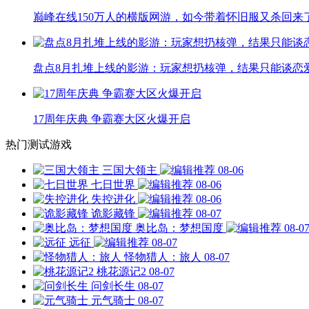
巅峰在线150万人的横版网游，如今带着怀旧服又杀回来
盘点8月扎堆上线的影游：玩家想扔核弹，结果只能谈恋
17周年庆典 争霸赛大区火爆开启
热门测试游戏
三国大领主
08-06
七日世界
08-06
失控进化
08-06
诡影藏锋
08-07
奥比岛：梦想国度
08-0
远征
08-07
怪物猎人：旅人
08-07
桃花源记2
08-07
问剑长生
08-07
元气骑士
08-07