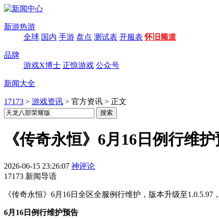
新游热游
全球
国内
手游
盘点
测试表
开服表
怀旧频道
品牌
游戏X博士
正惊游戏
公众号
新闻大全
17173
>
游戏资讯
>
官方资讯
>
正文
《传奇永恒》6月16日例行维护
2026-06-15 23:26:07
神评论
17173 新闻导语
《传奇永恒》6月16日全区全服例行维护，版本升级至1.0.5.
6月16日例行维护预告