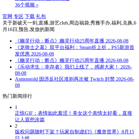
36个视频 »
官网
专区
下载
礼包
关于
新破天一剑,直播,游艺club,周边福袋,秀雅手办,福利,兑换,6
月16日,预告,发放
的新闻
《幽灵行动：断点》幽灵行动25周年直播
2026-08-08
《龙骑士之墓》双平台福利：Steam折上折，PS5新游首
发优惠
2026-08-08
《幽灵行动：断点》幽灵行动25周年直播
2026-08-08
《乐动求生：幸存者》我们上线了，感谢大家！
2026-
08-08
Asmongold 因违反社区准则再次被 Twitch 封禁
2026-08-
08
热门新闻排行
1
正惊GIF：表情如此羞涩！美女这个表情太好看，直接
让人遐想连篇
2
版权问题随时下架？玩家自制虚幻5《魔兽世界》8月15
日上线