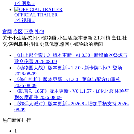
1个图集 »
OFFICIAL TRAILER
2个视频 »
官网
专区
下载
礼包
关于
小生活-悠闲小镇物语,小生活,版本更新,2.1,种植,烹饪,社
交,谈判,限时折扣,史低优惠,悠闲小镇物语
的新闻
《山上那个猴儿》版本更新 - v1.0.30 - 新增仙器祭炼与
致命伤害
2026-08-09
《动物园大战》版本更新 - 1.2.0 - 新卡牌“小鸡”登场
2026-08-09
《修仙挂机》版本更新 - v1.2.0 - 菜单与配方UI重构
2026-08-09
《凯普勒 186F》版本更新 - V0.1.1.57 - 优化地图体验与
耐久度调整
2026-08-09
《炸弹人派对》版本更新 - 2026.8 - 增加手柄支持
2026-
08-09
热门新闻排行
1