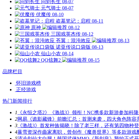
问剑长生
08-07
元气骑士
08-07
伏魔传
08-10
盗墓笔记：启程
08-11
原神
08-12
三国戏英杰传
08-12
苍翼：混沌效应
08-13
诺亚传说口袋版
08-13
仙山小农
08-14
QQ炫舞2
08-15
品牌栏目
怀旧游戏榜
正经游戏
热门新闻排行
1
《永恒之塔2》《激战3》领衔！NC携多款新游参加科隆
2
网易《诡影藏锋》前瞻汇总：首测来袭，四大角色阵容
3
《激战3》首发种族揭晓！除了老三样，还有第四物种
4
暴雪资深作曲家离职，曾创作《魔兽世界》等多款游戏
5
清冷剑仙大白腿！韩国武侠MMO《新剑皇》预约正式