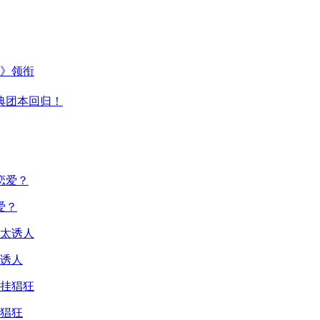
主》领衔
典团本回归！
爱？
诱人
猖狂