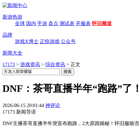
新游热游
全球
国内
手游
盘点
测试表
开服表
怀旧频道
品牌
游戏X博士
正惊游戏
公众号
新闻大全
17173
>
游戏资讯
>
综合资讯
>
正文
DNF：茶哥直播半年“跑路”
2026-06-15 20:01:44
神评论
17173 新闻导语
DNF主播茶哥直播半年突宣布跑路，2大原因揭秘！怀旧服能