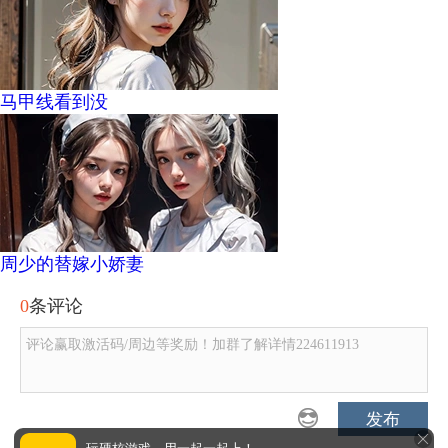
马甲线看到没
周少的替嫁小娇妻
0
条评论
评论赢取激活码/周边等奖励！加群了解详情224611913
发布