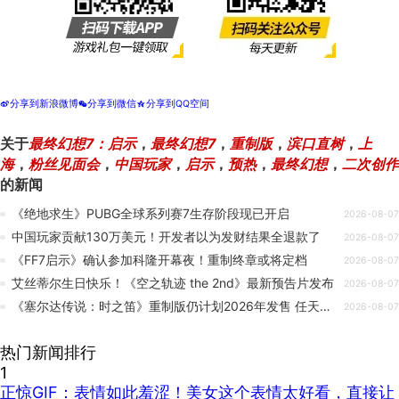
分享到新浪微博
分享到微信
分享到QQ空间
t
w
z
关于
最终幻想7：启示
，
最终幻想7
，
重制版
，
滨口直树
，
上
海
，
粉丝见面会
，
中国玩家
，
启示
，
预热
，
最终幻想
，
二次创作
的新闻
《绝地求生》PUBG全球系列赛7生存阶段现已开启
2026-08-07
中国玩家贡献130万美元！开发者以为发财结果全退款了
2026-08-07
《FF7启示》确认参加科隆开幕夜！重制终章或将定档
2026-08-07
艾丝蒂尔生日快乐！《空之轨迹 the 2nd》最新预告片发布
2026-08-07
《塞尔达传说：时之笛》重制版仍计划2026年发售 任天堂财报打消延期担忧
2026-08-07
热门新闻排行
1
正惊GIF：表情如此羞涩！美女这个表情太好看，直接让