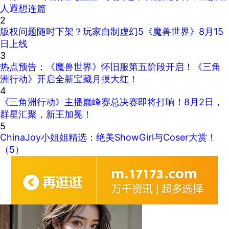
人遐想连篇
2
版权问题随时下架？玩家自制虚幻5《魔兽世界》8月15
日上线
3
热点预告：《魔兽世界》怀旧服第五阶段开启！《三角
洲行动》开启全新宝藏月摸大红！
4
《三角洲行动》主播巅峰赛总决赛即将打响！8月2日，
群星汇聚，新王加冕！
5
ChinaJoy小姐姐精选：绝美ShowGirl与Coser大赏！
（5）