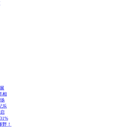
7
展
亮相
登场
配乐
开启
1%
够野！