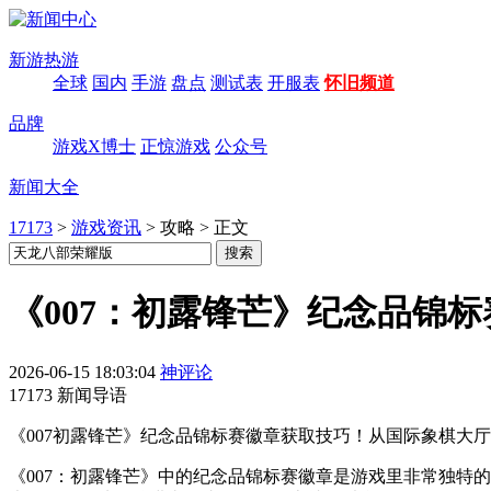
新游热游
全球
国内
手游
盘点
测试表
开服表
怀旧频道
品牌
游戏X博士
正惊游戏
公众号
新闻大全
17173
>
游戏资讯
>
攻略
>
正文
《007：初露锋芒》纪念品锦
2026-06-15 18:03:04
神评论
17173 新闻导语
《007初露锋芒》纪念品锦标赛徽章获取技巧！从国际象棋大
《007：初露锋芒》中的纪念品锦标赛徽章是游戏里非常独特