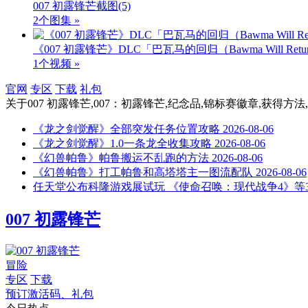
007 初露锋芒截图
(5)
2个图集 »
《007 初露锋芒》DLC「巴瓦马的回归（Bawma Will Ret
1个视频 »
官网
专区
下载
礼包
关于
007 初露锋芒,007：初露锋芒,纪念品,锦标赛徽章,获得方
《龙之剑觉醒》全部突发任务位置攻略
2026-08-06
《龙之剑觉醒》1.0一条龙全收集攻略
2026-08-06
《幻兽帕鲁》帕鲁搬运不乱跑的方法
2026-08-06
《幻兽帕鲁》打工帕鲁和高塔塔主一图流配队
2026-08-06
任天堂公布科隆游戏展试玩 《使命召唤：现代战争4》等
007 初露锋芒
冒险
专区
下载
预订激活码、礼包