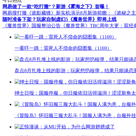
今日热点
网易做了一款“吃打撤”？新游《雾海之下》首曝！
网易搜打撤《诡影藏锋》新实机演示
8月新游前瞻：《诡秘之
随时准备下架？玩家自制虚幻5《魔兽世界》即将上线
《魔兽世界》国服整治公告
《魔兽世界》TBC周年大更：双经
一看吓一跳：雷死人不偿命的囧图集（1169）
盘点8月扎堆上线的影游：玩家想扔核弹，结果只能谈恋
绅士日报：国服停服，但日服依旧活得滋润！涩涩新角太
《冒险岛》怀旧服三服大乱斗！国服人满为患，台服外挂