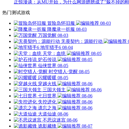
正惊漫谈：从MU开始，为什么网游翅膀成了"躲不掉的刚
热门测试游戏
冒险岛怀旧服
08-03
降魔录一折服
08-03
万国觉醒
08-03
无畏契约：源能行动
地牢猎手6
08-04
天堂：血统
08-05
炉石传说
08-05
仙侠世界
08-05
时空猎人·觉醒
08-05
闪耀暖暖
08-05
穿越火线
08-06
三国大领主
08-06
七日世界
08-06
失控进化
08-06
遗忘之海
08-06
大道仙途
08-06
不思议迷宫
08-06
诡影藏锋
08-07