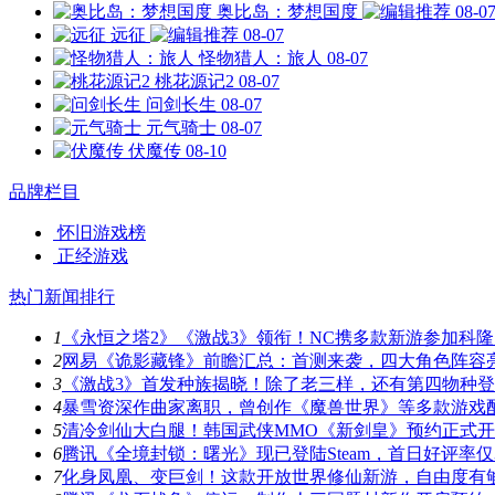
奥比岛：梦想国度
08-0
远征
08-07
怪物猎人：旅人
08-07
桃花源记2
08-07
问剑长生
08-07
元气骑士
08-07
伏魔传
08-10
品牌栏目
怀旧游戏榜
正经游戏
热门新闻排行
1
《永恒之塔2》《激战3》领衔！NC携多款新游参加科隆
2
网易《诡影藏锋》前瞻汇总：首测来袭，四大角色阵容
3
《激战3》首发种族揭晓！除了老三样，还有第四物种
4
暴雪资深作曲家离职，曾创作《魔兽世界》等多款游戏
5
清冷剑仙大白腿！韩国武侠MMO《新剑皇》预约正式
6
腾讯《全境封锁：曙光》现已登陆Steam，首日好评率仅3
7
化身凤凰、变巨剑！这款开放世界修仙新游，自由度有