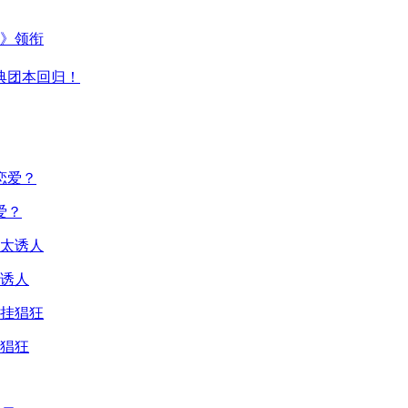
主》领衔
典团本回归！
爱？
诱人
猖狂