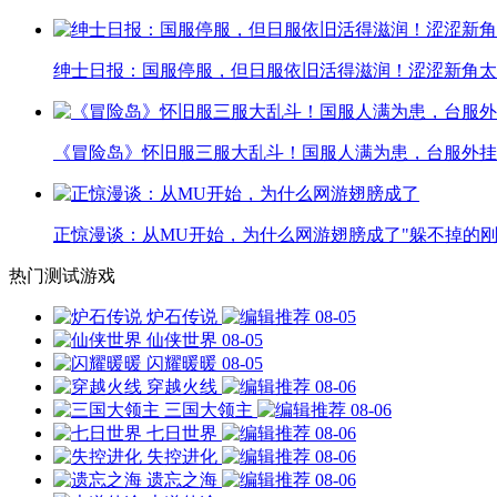
绅士日报：国服停服，但日服依旧活得滋润！涩涩新角太
《冒险岛》怀旧服三服大乱斗！国服人满为患，台服外挂
正惊漫谈：从MU开始，为什么网游翅膀成了"躲不掉的刚
热门测试游戏
炉石传说
08-05
仙侠世界
08-05
闪耀暖暖
08-05
穿越火线
08-06
三国大领主
08-06
七日世界
08-06
失控进化
08-06
遗忘之海
08-06