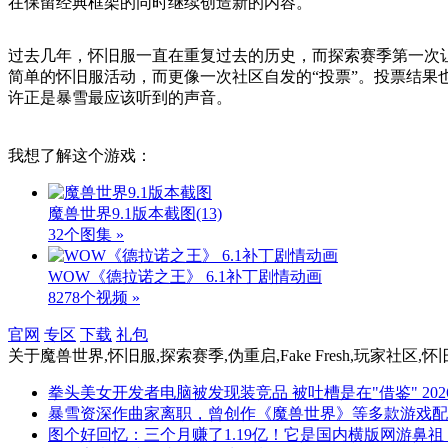
在保留经典框架的同时继续创造新的内容。
过去几年，怀旧服一直在重复过去的历史，而探索赛季第一次让
简单的怀旧服活动，而更像一次社区自发的“投票”。投票结
许正是暴雪最应该听到的声音。
我想了解这个游戏：
魔兽世界9.1版本截图
(13)
32个图集 »
WOW《德拉诺之王》 6.1补丁剧情动画
8278个视频 »
官网
专区
下载
礼包
关于
魔兽世界,怀旧服,探索赛季,伪重启,Fake Fresh,玩家社区,怀
拳头美女开发者电脑被发现装竞品 被吐槽是在"借鉴"
202
暴雪资深作曲家离职，曾创作《魔兽世界》等多款游戏配
图个好回忆：三个月赚了1.19亿！它是国内横版网游鼻祖