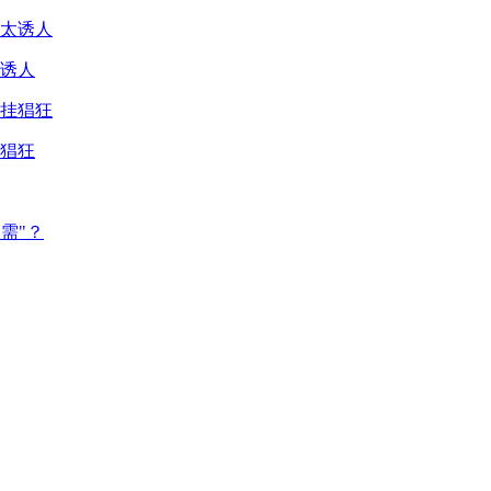
诱人
猖狂
需"？