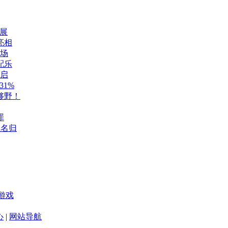
展
亮相
登场
配乐
开启
1%
够野！
罪
至名归
游戏
心
|
网站导航