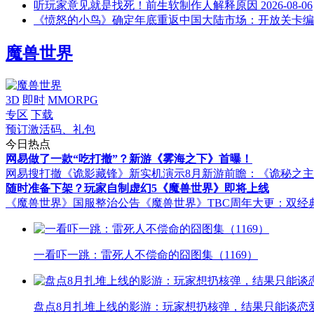
听玩家意见就是找死！前生软制作人解释原因
2026-08-06
《愤怒的小鸟》确定年底重返中国大陆市场：开放关卡编
魔兽世界
3D
即时
MMORPG
专区
下载
预订激活码、礼包
今日热点
网易做了一款“吃打撤”？新游《雾海之下》首曝！
网易搜打撤《诡影藏锋》新实机演示
8月新游前瞻：《诡秘之
随时准备下架？玩家自制虚幻5《魔兽世界》即将上线
《魔兽世界》国服整治公告
《魔兽世界》TBC周年大更：双经
一看吓一跳：雷死人不偿命的囧图集（1169）
盘点8月扎堆上线的影游：玩家想扔核弹，结果只能谈恋