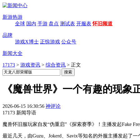
新游热游
全球
国内
手游
盘点
测试表
开服表
怀旧频道
品牌
游戏X博士
正惊游戏
公众号
新闻大全
17173
>
游戏资讯
>
综合资讯
>
正文
《魔兽世界》一个有趣的现象正
2026-06-15 16:30:56
神评论
17173 新闻导语
魔兽怀旧服玩家自发“伪重启”《探索赛季》！主播发起Fake Fr
最近几天，由Guzu、Jokerd、Savix等知名的外服主播发