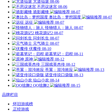
大道仙途
08-06
不思议迷宫
08-06
诡影藏锋
08-07
奥比岛：梦想国度
08-0
远征
08-07
怪物猎人：旅人
08-07
桃花源记2
08-07
问剑长生
08-07
元气骑士
08-07
伏魔传
08-10
盗墓笔记：启程
08-11
原神
08-12
三国戏英杰传
08-12
苍翼：混沌效应
08-13
诺亚传说口袋版
08-13
仙山小农
08-14
QQ炫舞2
08-15
品牌栏目
怀旧游戏榜
正经游戏