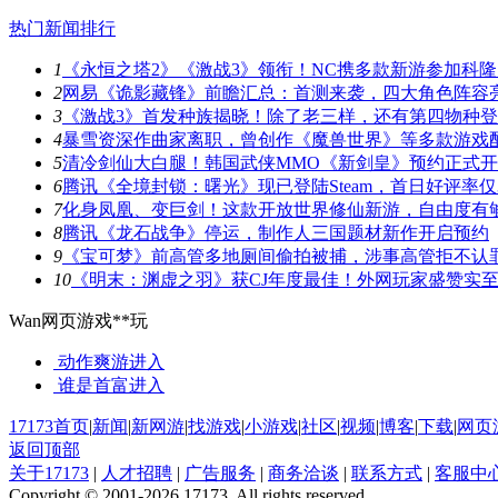
热门新闻排行
1
《永恒之塔2》《激战3》领衔！NC携多款新游参加科隆
2
网易《诡影藏锋》前瞻汇总：首测来袭，四大角色阵容
3
《激战3》首发种族揭晓！除了老三样，还有第四物种
4
暴雪资深作曲家离职，曾创作《魔兽世界》等多款游戏
5
清冷剑仙大白腿！韩国武侠MMO《新剑皇》预约正式
6
腾讯《全境封锁：曙光》现已登陆Steam，首日好评率仅3
7
化身凤凰、变巨剑！这款开放世界修仙新游，自由度有
8
腾讯《龙石战争》停运，制作人三国题材新作开启预约
9
《宝可梦》前高管多地厕间偷拍被捕，涉事高管拒不认
10
《明末：渊虚之羽》获CJ年度最佳！外网玩家盛赞实
Wan网页游戏**玩
动作爽游
进入
谁是首富
进入
17173首页
|
新闻
|
新网游
|
找游戏
|
小游戏
|
社区
|
视频
|
博客
|
下载
|
网页
返回顶部
关于17173
|
人才招聘
|
广告服务
|
商务洽谈
|
联系方式
|
客服中
Copyright © 2001-2026 17173. All rights reserved.