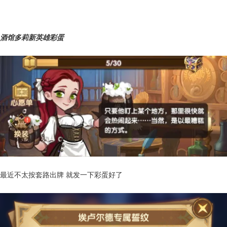
酒馆多莉新英雄彩蛋
最近不太按套路出牌 就发一下彩蛋好了