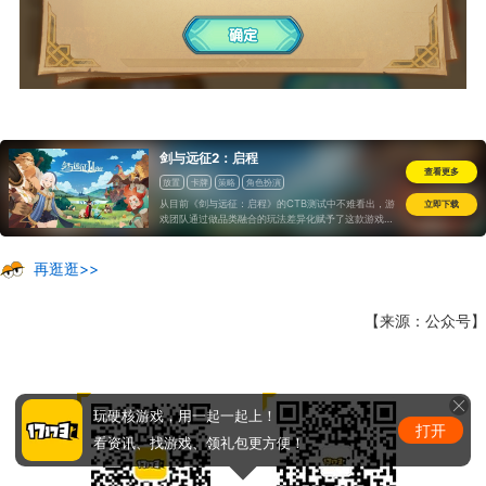
剑与远征2：启程
查看更多
放置
卡牌
策略
角色扮演
从目前《剑与远征：启程》的CTB测试中不难看出，游
立即下载
戏团队通过做品类融合的玩法差异化赋予了这款游戏一
个扎实的基础，也让它的可玩性达到了一款2023年手
游的应有水准，算是在摆脱“放置卡牌”刻板印象这条路
上踏出了新的一步。不过，版本虽然更迭，但氪法并没
再逛逛>>
有消失，而是换了一种形式而存在，至于这种模式能不
能被国内外玩家认可，又能否能成功割开老外们的钱
包，应该只有等到正式服上线后才能知晓答案了。
【来源：公众号】
玩硬核游戏，用一起一起上！
打开
看资讯、找游戏、领礼包更方便！