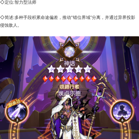
◇定位:智力型法师
◇简述:多种手段积累命途偏差，推动"错位界域”分离，并通过异界投影
侵蚀敌人。