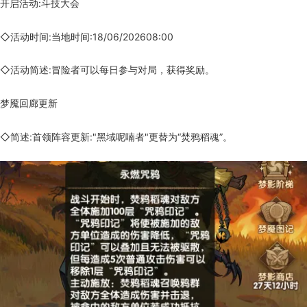
开启活动:斗技大会
◇活动时间:当地时间:18/06/202608:00
◇活动简述:冒险者可以每日参与对局，获得奖励。
梦魇回廊更新
◇简述:首领阵容更新:"黑域呢喃者"更替为“焚鸦稻魂”。