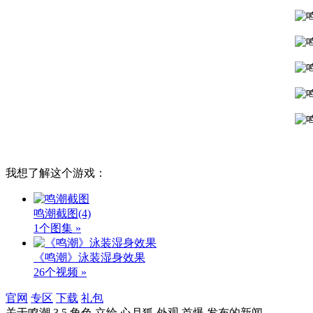
我想了解这个游戏：
鸣潮截图
(4)
1个图集 »
《鸣潮》泳装湿身效果
26个视频 »
官网
专区
下载
礼包
关于
鸣潮,3.5,角色,立绘,心月狐,外观,首爆,发布
的新闻