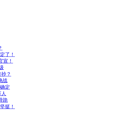
？
间定了！
官宣！
级
接抄？
挑战
间确定
万人
滑跪
坚挺！