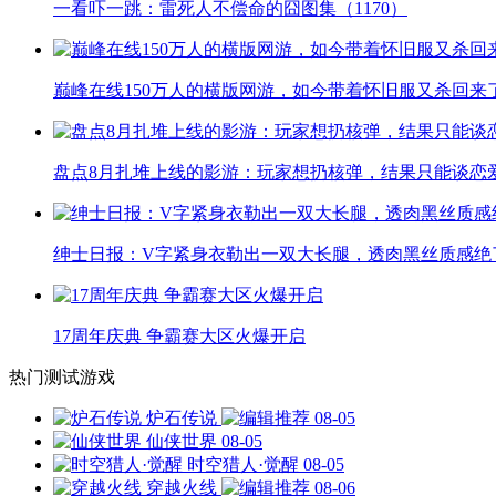
一看吓一跳：雷死人不偿命的囧图集（1170）
巅峰在线150万人的横版网游，如今带着怀旧服又杀回来
盘点8月扎堆上线的影游：玩家想扔核弹，结果只能谈恋
绅士日报：V字紧身衣勒出一双大长腿，透肉黑丝质感绝
17周年庆典 争霸赛大区火爆开启
热门测试游戏
炉石传说
08-05
仙侠世界
08-05
时空猎人·觉醒
08-05
穿越火线
08-06