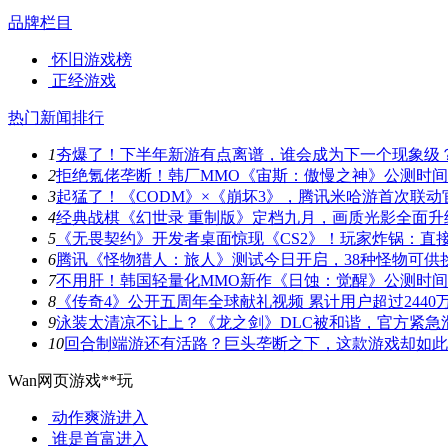
品牌栏目
怀旧游戏榜
正经游戏
热门新闻排行
1
夯爆了！下半年新游有点离谱，谁会成为下一个现象级
2
拒绝氪佬垄断！韩厂MMO《宙斯：傲慢之神》公测时
3
起猛了！《CODM》×《崩坏3》，腾讯米哈游首次联动
4
经典战棋《幻世录 重制版》定档九月，画质光影全面升
5
《无畏契约》开发者桌面惊现《CS2》！玩家炸锅：直
6
腾讯《怪物猎人：旅人》测试今日开启，38种怪物可供
7
不用肝！韩国轻量化MMO新作《日蚀：觉醒》公测时
8
《传奇4》公开五周年全球献礼视频 累计用户超过2440
9
泳装太清凉不让上？《龙之剑》DLC被和谐，官方紧急
10
回合制端游还有活路？巨头垄断之下，这款游戏却如此
Wan网页游戏**玩
动作爽游
进入
谁是首富
进入