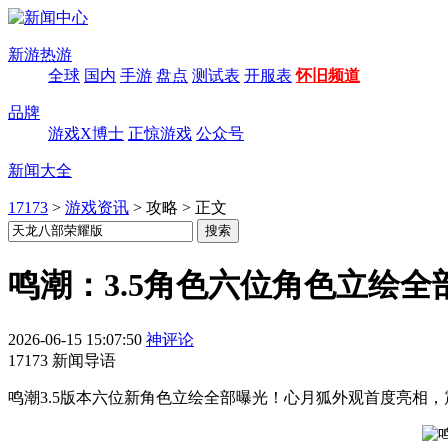
新游热游
全球
国内
手游
盘点
测试表
开服表
怀旧频道
品牌
游戏X博士
正惊游戏
公众号
新闻大全
17173
>
游戏资讯
>
攻略
>
正文
鸣潮：3.5角色六位角色立绘
2026-06-15 15:07:50
神评论
17173 新闻导语
鸣潮3.5版本六位新角色立绘全部曝光！心月狐外观首度亮相，