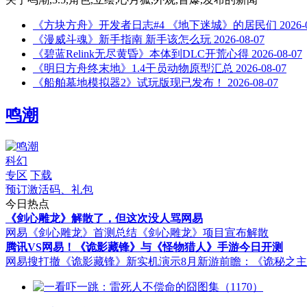
《方块方舟》开发者日志#4 《地下迷城》的居民们
2026-
《漫威斗魂》新手指南 新手该怎么玩
2026-08-07
《碧蓝Relink无尽黄昏》本体到DLC开荒心得
2026-08-07
《明日方舟终末地》1.4干员动物原型汇总
2026-08-07
《船舶墓地模拟器2》试玩版现已发布！
2026-08-07
鸣潮
科幻
专区
下载
预订激活码、礼包
今日热点
《剑心雕龙》解散了，但这次没人骂网易
网易《剑心雕龙》首测总结
《剑心雕龙》项目宣布解散
腾讯VS网易！《诡影藏锋》与《怪物猎人》手游今日开测
网易搜打撤《诡影藏锋》新实机演示
8月新游前瞻：《诡秘之