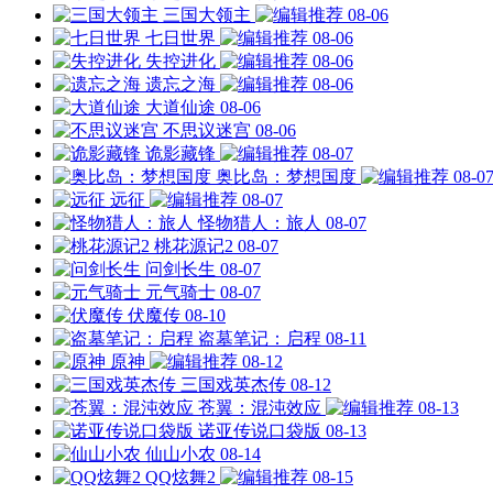
三国大领主
08-06
七日世界
08-06
失控进化
08-06
遗忘之海
08-06
大道仙途
08-06
不思议迷宫
08-06
诡影藏锋
08-07
奥比岛：梦想国度
08-0
远征
08-07
怪物猎人：旅人
08-07
桃花源记2
08-07
问剑长生
08-07
元气骑士
08-07
伏魔传
08-10
盗墓笔记：启程
08-11
原神
08-12
三国戏英杰传
08-12
苍翼：混沌效应
08-13
诺亚传说口袋版
08-13
仙山小农
08-14
QQ炫舞2
08-15