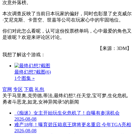
次意外落榜。
本次调查反映了当前日本玩家的偏好，同时也彰显了史克威尔
·艾尼克斯、卡普空、世嘉等公司在玩家心中的牢固地位。
你们对此怎么看呢，认可这份投票榜单吗，心中最爱的角色又
是谁呢？欢迎来评论区讨论。
【来源：3DM】
我想了解这个游戏：
最终幻想7截图
(6)
1个图集 »
官网
专区
下载
礼包
关于
马里奥,克劳德,蒂法,最终幻想7,任天堂,宝可梦,生化危机,
勇者斗恶龙,如龙,女神异闻录5
的新闻
《痴迷》女主开始玩生化危机了！自曝有参演机会
2026-08-08
难产18年！曝育碧压箱底王牌将更名重启 今年TGA亮相
2026-08-08