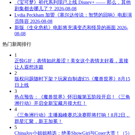
《宝可梦》初代系列现已上线 Disney+ —— 那么，其他
剧集都去哪儿了？
2026-08-08
Lydia Peckham 加盟《塞尔达传说：智慧的回响》电影演
员阵容
2026-08-08
新版《生化危机》电影将充满变态和怪异的画面
2026-
08-08
热门新闻排行
1
正惊GIF：表情如此羞涩！美女这个表情太好看，直接
让人遐想连篇
2
版权问题随时下架？玩家自制虚幻5《魔兽世界》8月15
日上线
3
热点预告：《魔兽世界》怀旧服第五阶段开启！《三角
洲行动》开启全新宝藏月摸大红！
4
《三角洲行动》主播巅峰赛总决赛即将打响！8月2日，
群星汇聚，新王加冕！
5
ChinaJoy小姐姐精选：绝美ShowGirl与Coser大赏！（5）