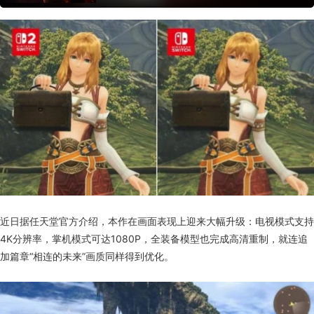
跨平台联机游戏
完全支持控制器
支持字幕
统计
一次性付费
近日据任天堂官方介绍，本作在画面表现上迎来大幅升级：电视模式支持
4K分辨率，掌机模式可达1080P，全装备模型也完成高清重制，就连追
加篇章“相连的未来”画质同样得到优化。