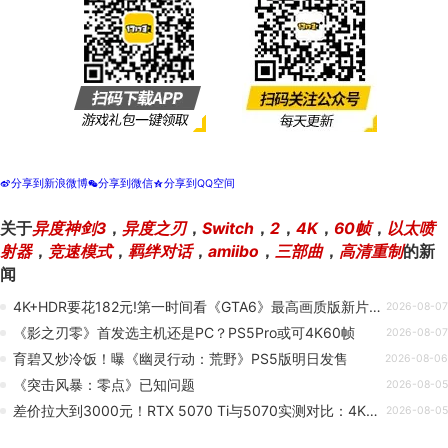
分享到新浪微博
分享到微信
分享到QQ空间
t
w
z
关于
异度神剑3
，
异度之刃
，
Switch
，
2
，
4K
，
60帧
，
以太喷
射器
，
竞速模式
，
羁绊对话
，
amiibo
，
三部曲
，
高清重制
的新
闻
4K+HDR要花182元!第一时间看《GTA6》最高画质版新片成本太大
2026-08-07
《影之刃零》首发选主机还是PC？PS5Pro或可4K60帧
2026-08-07
育碧又炒冷饭！曝《幽灵行动：荒野》PS5版明日发售
2026-08-06
《突击风暴：零点》已知问题
2026-08-05
差价拉大到3000元！RTX 5070 Ti与5070实测对比：4K性能强出26%
2026-08-05