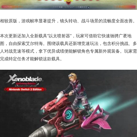
相较原版，游戏帧率显著提升，镜头转动、战斗场景的流畅度全面改善。
本次更新还加入全新载具“以太喷射器”，玩家可借助它快速驰骋广袤地
图，自由探索艾尔特海。围绕该载具还新增竞速玩法，包含积分挑战、多
人对战竞速等模式，拿下优异成绩便能解锁角色专属新外观装备。玩家需
完成特定任务才能解锁这款载具。