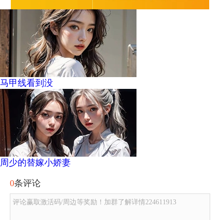
马甲线看到没
周少的替嫁小娇妻
0
条评论
评论赢取激活码/周边等奖励！加群了解详情224611913