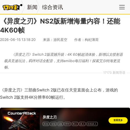
新闻
综合资讯
《异度之刃》NS2版新增海量内容！还能
4K60帧
2026-06-15 13:18:20
来源：游民星空
作者：枸杞薄荷
《异度之刃》Switch 2版震撼升级：4K 60帧超清体验，新增以太喷射器
载具竞速玩法，羁绊对话全配音，支持amiibo每日福利！探索艾尔特海更流
畅。
17173 新闻导语
《异度之刃》三部曲Switch 2版已在任天堂直面会上公布，游戏的
Switch 2版支持4K分辨率60帧运行。
异度之刃
查看更多
其他
冒险
Q版
即时
单人
多人
在线多人
本地多人
合作
在线合作
本地合作
共有/分屏