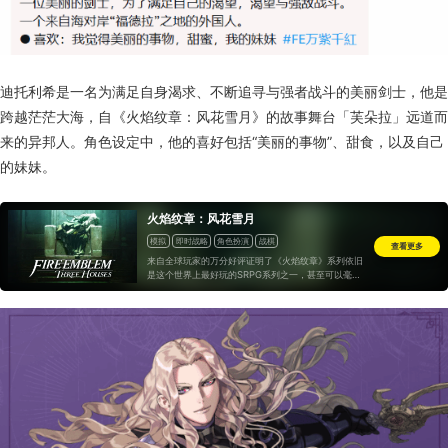
迪托利希是一名为满足自身渴求、不断追寻与强者战斗的美丽剑士，他是
跨越茫茫大海，自《火焰纹章：风花雪月》的故事舞台「芙朵拉」远道而
来的异邦人。角色设定中，他的喜好包括“美丽的事物”、甜食，以及自己
的妹妹。
火焰纹章：风花雪月
模拟
即时战略
角色扮演
战棋
查看更多
来自全球玩家的万分好评证明了《火焰纹章》系列依旧
是这个世界上最好玩的SRPG系列之一，甚至可以毫无
保留的称赞它一声“神作”。