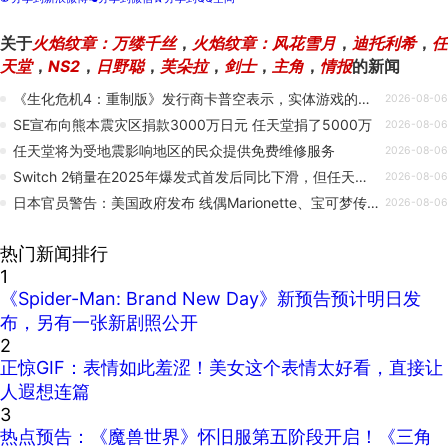
关于
火焰纹章：万缕千丝
，
火焰纹章：风花雪月
，
迪托利希
，
任
天堂
，
NS2
，
日野聪
，
芙朵拉
，
剑士
，
主角
，
情报
的新闻
《生化危机4：重制版》发行商卡普空表示，实体游戏的消亡不会对销量产生“重大影响”
2026-08-06
SE宣布向熊本震灾区捐款3000万日元 任天堂捐了5000万
2026-08-06
任天堂将为受地震影响地区的民众提供免费维修服务
2026-08-06
Switch 2销量在2025年爆发式首发后同比下滑，但任天堂坚称其普及表现仍优于初代Switch
2026-08-06
日本官员警告：美国政府发布 线偶Marionette、宝可梦传说：阿尔宙斯 和 Naruto 梗图的行为可能会损害这些系列。
2026-08-06
热门新闻排行
1
《Spider-Man: Brand New Day》新预告预计明日发
布，另有一张新剧照公开
2
正惊GIF：表情如此羞涩！美女这个表情太好看，直接让
人遐想连篇
3
热点预告：《魔兽世界》怀旧服第五阶段开启！《三角