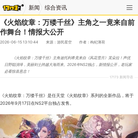
新闻
综合资讯
《火焰纹章：万缕千丝》主角之一竟来自前
作舞台！情报大公开
2026-06-15 13:10:44
来源：游民星空
作者：枸杞薄荷
《火焰纹章：万缕千丝》主角迪托利希竟来自《风花雪月》芙朵拉！声优
日野聪演绎，美丽剑士跨越大海而来。2026年NS2独占，新情报公开，老玩家
必看惊喜悬念！
17173 新闻导语
《火焰纹章：万缕千丝》是任天堂《火焰纹章》系列的全新作品，将于
2026年9月17日在NS2平台独占发售。