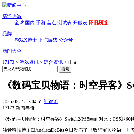
新游热游
全球
国内
手游
盘点
测试表
开服表
怀旧频道
品牌
游戏X博士
正惊游戏
公众号
新闻大全
17173
>
游戏资讯
>
综合资讯
>
正文
《数码宝贝物语：时空异客》Swi
2026-06-15 13:04:55
神评论
17173 新闻导语
《数码宝贝物语：时空异客》Switch2/PS5画面对比：PS5迎60
油管科技博主ElAnalistaDeBits今日发布了《数码宝贝物语：时空