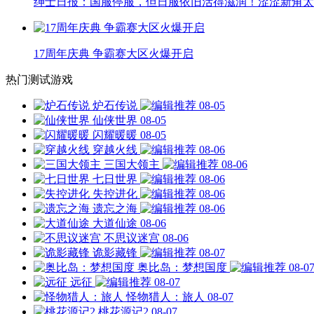
绅士日报：国服停服，但日服依旧活得滋润！涩涩新角太
17周年庆典 争霸赛大区火爆开启
热门测试游戏
炉石传说
08-05
仙侠世界
08-05
闪耀暖暖
08-05
穿越火线
08-06
三国大领主
08-06
七日世界
08-06
失控进化
08-06
遗忘之海
08-06
大道仙途
08-06
不思议迷宫
08-06
诡影藏锋
08-07
奥比岛：梦想国度
08-0
远征
08-07
怪物猎人：旅人
08-07
桃花源记2
08-07