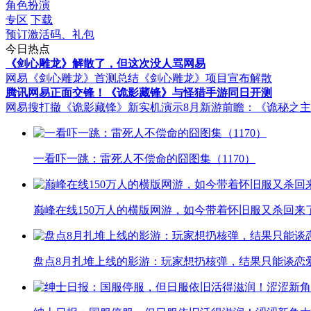
角色扮演
专区
下载
预订激活码、礼包
今日热点
《剑心雕龙》解散了，但这次没人骂网易
网易《剑心雕龙》首测总结
《剑心雕龙》项目宣布解散
腾讯网易正面交锋！《诡影藏锋》与怪猎手游同日开测
网易搜打撤《诡影藏锋》新实机演示
8月新游前瞻：《诡秘之
一看吓一跳：雷死人不偿命的囧图集（1170）
巅峰在线150万人的横版网游，如今带着怀旧服又杀回来
盘点8月扎堆上线的影游：玩家想扔核弹，结果只能谈恋