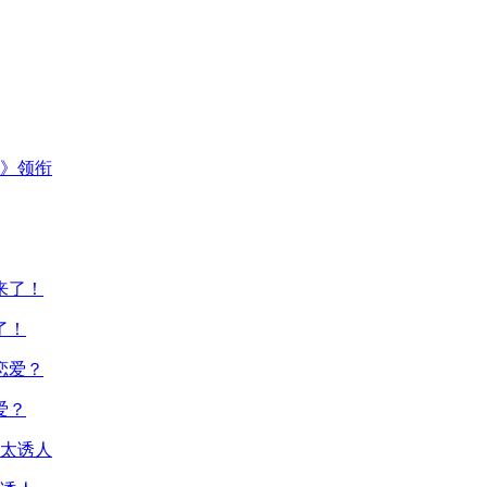
主》领衔
了！
爱？