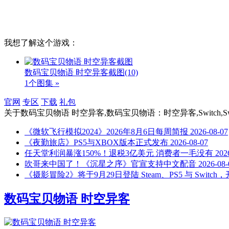
我想了解这个游戏：
数码宝贝物语 时空异客截图
(10)
1个图集 »
官网
专区
下载
礼包
关于
数码宝贝物语 时空异客,数码宝贝物语：时空异客,Switch,Swi
《微软飞行模拟2024》2026年8月6日每周简报
2026-08-07
《夜勤旅店》PS5与XBOX版本正式发布
2026-08-07
任天堂利润暴涨150%！退税3亿美元 消费者一毛没有
202
吹哥来中国了！《沉星之序》官宣支持中文配音
2026-08-
《摄影冒险2》将于9月29日登陆 Steam、PS5 与 Swit
数码宝贝物语 时空异客