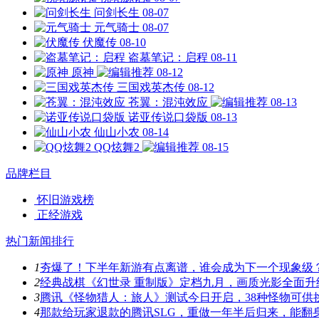
问剑长生
08-07
元气骑士
08-07
伏魔传
08-10
盗墓笔记：启程
08-11
原神
08-12
三国戏英杰传
08-12
苍翼：混沌效应
08-13
诺亚传说口袋版
08-13
仙山小农
08-14
QQ炫舞2
08-15
品牌栏目
怀旧游戏榜
正经游戏
热门新闻排行
1
夯爆了！下半年新游有点离谱，谁会成为下一个现象级
2
经典战棋《幻世录 重制版》定档九月，画质光影全面升
3
腾讯《怪物猎人：旅人》测试今日开启，38种怪物可供
4
那款给玩家退款的腾讯SLG，重做一年半后归来，能翻