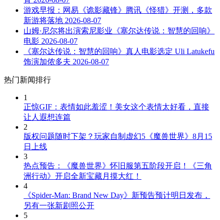
游戏早报：网易《诡影藏锋》腾讯《怪猎》开测，多款
新游将落地
2026-08-07
山姆·尼尔将出演索尼影业《塞尔达传说：智慧的回响》
电影
2026-08-07
《塞尔达传说：智慧的回响》真人电影选定 Uli Latukefu
饰演加侬多夫
2026-08-07
热门新闻排行
1
正惊GIF：表情如此羞涩！美女这个表情太好看，直接
让人遐想连篇
2
版权问题随时下架？玩家自制虚幻5《魔兽世界》8月15
日上线
3
热点预告：《魔兽世界》怀旧服第五阶段开启！《三角
洲行动》开启全新宝藏月摸大红！
4
《Spider-Man: Brand New Day》新预告预计明日发布，
另有一张新剧照公开
5