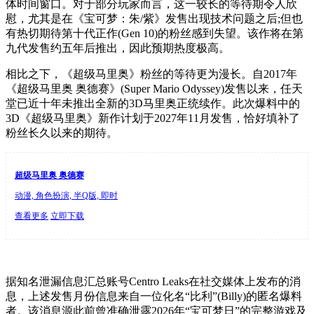
体时间窗口。对于部分玩家而言，这一较长的等待期令人欣
慰，尤其是在《宝可梦：朱/紫》发售出现技术问题之后;但也
有热切期待第十代正作(Gen 10)的粉丝感到失望。该作将在第
九代发售约五年后推出，因此预期热度极高。
相比之下，《超级马里奥》粉丝的等待更为漫长。自2017年
《超级马里奥 奥德赛》(Super Mario Odyssey)发售以来，任天
堂已近十年未推出全新的3D马里奥正统续作。此次爆料中的
3D《超级马里奥》新作计划于2027年11月发售，恰好填补了
粉丝长久以来的期待。
超级马里奥 奥德赛
动漫, 角色扮演, 半Q版, 即时
查看更多
立即下载
据知名泄漏信息汇总账号Centro Leaks在社交媒体上发布的消
息，上述发售月份信息来自一位化名“比利”(Billy)的匿名爆料
者。该消息源此前曾准确泄露2026年“宝可梦日”的完整游戏及