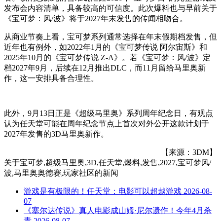
发布会内容清单，具备较高的可信度。此次爆料也与早前关于
《宝可梦：风/波》将于2027年末发售的传闻相吻合。
从商业节奏上看，宝可梦系列通常选择在年末假期档发售，但
近年也有例外，如2022年1月的《宝可梦传说 阿尔宙斯》和
2025年10月的《宝可梦传说 Z-A》。若《宝可梦：风/波》定
档2027年9月，后续在12月推出DLC，而11月留给马里奥新
作，这一安排具备合理性。
此外，9月13日正是《超级马里奥》系列周年纪念日，有观点
认为任天堂可能在周年纪念节点上首次对外公开这款计划于
2027年发售的3D马里奥新作。
【来源：3DM】
关于
宝可梦,超级马里奥,3D,任天堂,爆料,发售,2027,宝可梦风/
波,马里奥奥德赛,玩家社区
的新闻
游戏是有极限的！任天堂：电影可以超越游戏
2026-08-
07
《塞尔达传说》真人电影成山姆·尼尔遗作！今年4月杀
青
2026-08-07