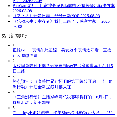
BUG
2026-08-08
BioWare老兵：玩家擅长发现问题却不擅长提出解决方案
2026-08-08
《散兵坑》开发日志：66号更新预览
2026-08-08
《乐动求生：幸存者》我们上线了，感谢大家！
2026-
08-08
热门新闻排行
1
正惊GIF：表情如此羞涩！美女这个表情太好看，直接
让人遐想连篇
2
版权问题随时下架？玩家自制虚幻5《魔兽世界》8月15
日上线
3
热点预告：《魔兽世界》怀旧服第五阶段开启！《三角
洲行动》开启全新宝藏月摸大红！
4
《三角洲行动》主播巅峰赛总决赛即将打响！8月2日，
群星汇聚，新王加冕！
5
ChinaJoy小姐姐精选：绝美ShowGirl与Coser大赏！（5）