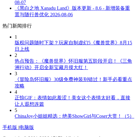
08-07
《黑白之地 Xanadu Land》版本更新 - 8.6 - 新增装备重
置与随行兽优化
2026-08-06
热门新闻排行
1
版权问题随时下架？玩家自制虚幻5《魔兽世界》8月15
日上线
2
热点预告：《魔兽世界》怀旧服第五阶段开启！《三角
洲行动》开启全新宝藏月摸大红！
3
《冒险岛怀旧服》30级免费神装别错过！新手必看重点
攻略
4
正惊GIF：表情如此羞涩！美女这个表情太好看，直接
让人遐想连篇
5
ChinaJoy小姐姐精选：绝美ShowGirl与Coser大赏！（5）
手机版
|
电脑版