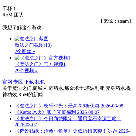
干杯！
RoM 团队
【来源：steam】
我想了解这个游戏：
魔法之门截图
(10)
2个图集 »
《魔法之门》官方视频1
29个视频 »
官网
专区
下载
礼包
关于
魔法之门,商城,神奇药水,炼金术士,塔波利亚,变身药水,提
神功效,RoM
的新闻
《魔法之门》欢乐时光：最高享8折优惠
2026-08-08
《Karos 冰火》账户充值福利
2026-08-07
《魔法之门》今日商城限定：通用宝石幸运宝箱！
2026-08-07
《造景贴纸：治愈小角落》史低折扣来袭！🏷️🎉
2026-