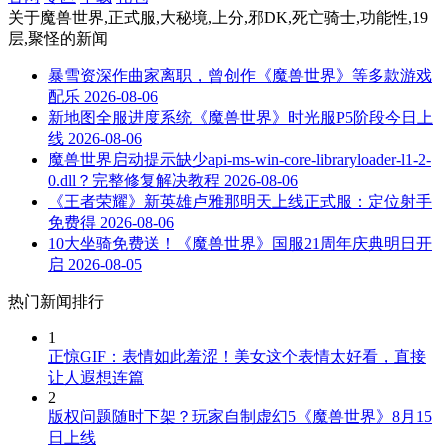
关于
魔兽世界,正式服,大秘境,上分,邪DK,死亡骑士,功能性,19
层,聚怪
的新闻
暴雪资深作曲家离职，曾创作《魔兽世界》等多款游戏
配乐
2026-08-06
新地图全服进度系统《魔兽世界》时光服P5阶段今日上
线
2026-08-06
魔兽世界启动提示缺少api-ms-win-core-libraryloader-l1-2-
0.dll？完整修复解决教程
2026-08-06
《王者荣耀》新英雄卢雅那明天上线正式服：定位射手
免费得
2026-08-06
10大坐骑免费送！《魔兽世界》国服21周年庆典明日开
启
2026-08-05
热门新闻排行
1
正惊GIF：表情如此羞涩！美女这个表情太好看，直接
让人遐想连篇
2
版权问题随时下架？玩家自制虚幻5《魔兽世界》8月15
日上线