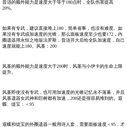
昔涟的额外能力是速度大于等于180点时，全队伤害提高
20%。
如果有专武，建议直接堆上180，简单省事，也没有难度。如
果没有专武或加速度的光锥，那么面板速度至少也要172，内
圈遗器用永恒之地翁法罗斯，昔涟开大后给全队加速度，自己
速度就能上180。风堇：200
风堇的额外能力是速度大于200时，风堇与小伊卡的生命上限
提升。
风堇即使没有专武，也可用加速度的光锥记忆永不落幕，并且
风堇遗器女武神和巨树都有加速，200还是很容易堆到的。遐
蝶、缇宝：＜95
遐蝶和缇宝的外圈遗器一般用诗人套，需要面板速度＜95，才