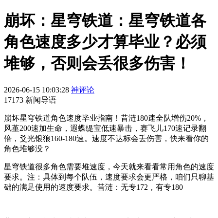
崩坏：星穹铁道：星穹铁道各
角色速度多少才算毕业？必须
堆够，否则会丢很多伤害！
2026-06-15 10:03:28
神评论
17173 新闻导语
崩坏星穹铁道角色速度毕业指南！昔涟180速全队增伤20%，
风堇200速加生命，遐蝶缇宝低速暴击，赛飞儿170速记录翻
倍，爻光银狼160-180速。速度不达标会丢伤害，快来看你的
角色堆够没？
星穹铁道很多角色需要堆速度，今天就来看看常用角色的速度
要求。注：具体到每个队伍，速度要求会更严格，咱们只聊基
础的满足使用的速度要求。昔涟：无专172，有专180