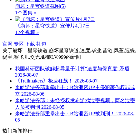
崩坏：星穹铁道截图
(5)
1个图集 »
《崩坏：星穹铁道》宣传片4月7日
12个视频 »
官网
专区
下载
礼包
关于
崩坏：星穹铁道,崩坏星穹铁道,速度,毕业,昔涟,风堇,遐蝶,
缇宝,赛飞儿,爻光,银狼LV.999
的新闻
我国科研团队破解超导量子计算“速度与保真度”矛盾
2026-08-07
《Trailmakers》极速狂飙！
2026-08-07
米哈游法务部重拳出击：B站泄密UP主侵犯著作权罪成
立
2026-08-06
米哈游法务部：未经授权发布游戏泄密视频，两名泄密
人员被判刑
2026-08-05
米哈游法务部重拳出击：B站泄密UP被判刑！
2026-08-
05
热门新闻排行