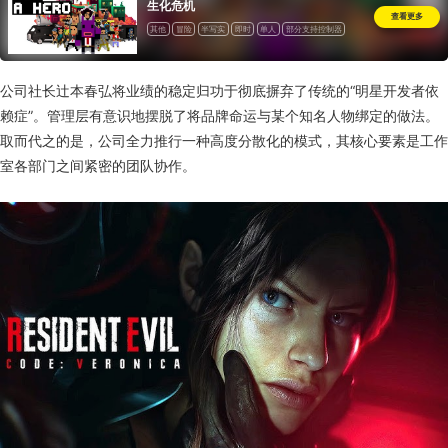
生化危机
查看更多
其他
冒险
半写实
即时
单人
部分支持控制器
一次性付费
公司社长辻本春弘将业绩的稳定归功于彻底摒弃了传统的“明星开发者依
赖症”。管理层有意识地摆脱了将品牌命运与某个知名人物绑定的做法。
取而代之的是，公司全力推行一种高度分散化的模式，其核心要素是工作
室各部门之间紧密的团队协作。