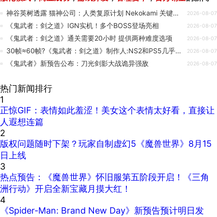
神谷英树透露 猫神公司：人类复原计划 Nekokami 关键场景灵感源自《蜘蛛侠2》中的片段
2026-08-07
《鬼武者：剑之道》IGN实机！多个BOSS登场亮相
2026-08-07
《鬼武者：剑之道》通关需要20小时 提供两种难度选项
2026-08-07
30帧≈60帧?《鬼武者：剑之道》制作人:NS2和PS5几乎没差
2026-08-07
《鬼武者》新预告公布：刀光剑影大战诡异强敌
2026-08-07
热门新闻排行
1
正惊GIF：表情如此羞涩！美女这个表情太好看，直接让
人遐想连篇
2
版权问题随时下架？玩家自制虚幻5《魔兽世界》8月15
日上线
3
热点预告：《魔兽世界》怀旧服第五阶段开启！《三角
洲行动》开启全新宝藏月摸大红！
4
《Spider-Man: Brand New Day》新预告预计明日发