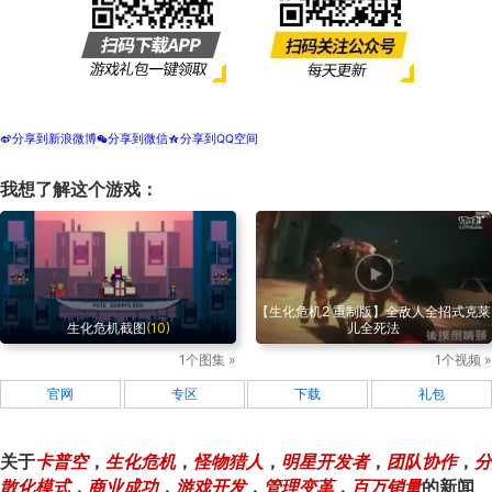
分享到新浪微博
分享到微信
分享到QQ空间
t
w
z
我想了解这个游戏：
【生化危机2 重制版】全敌人全招式克莱
生化危机截图
(10)
儿全死法
1个图集 »
1个视频 »
官网
专区
下载
礼包
关于
卡普空
，
生化危机
，
怪物猎人
，
明星开发者
，
团队协作
，
分
散化模式
，
商业成功
，
游戏开发
，
管理变革
，
百万销量
的新闻