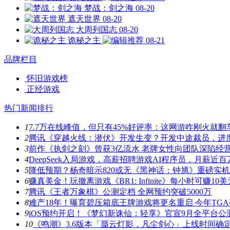
梦战：剑之海
08-20
遮天世界
08-20
大周列国志
08-20
诡秘之主
08-21
品牌栏目
怀旧游戏榜
正经游戏
热门新闻排行
1
7.7万在线峰值，但只有45%好评率：这网游咋刚火就翻
2
腾讯《穿越火线：潜伏》开发生变？开发中途裁员，进
3
前作《执剑之刻》曾获3亿流水 老牌女性向团队深陷经
4
DeepSeek入局游戏，高薪招聘游戏AI程序员，月薪近百
5
降低预期？杨奇暗示820或无《黑神话：钟馗》重磅实
6
赚真美金！玩撤离游戏《BR1: Infinite》每小时可赚10美
7
腾讯《王者万象棋》公测定档 全网预约突破5000万
8
难产18年！曝育碧压箱底王牌游戏将更名重启 今年TG
9
iOS预约开启！《梦幻新诛仙：轻享》官宣9月全平台公
10
《鸣潮》3.6版本「蜃云灯影，凡尘剑心」上线时间确