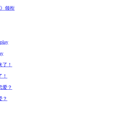
主》领衔
y
了！
爱？