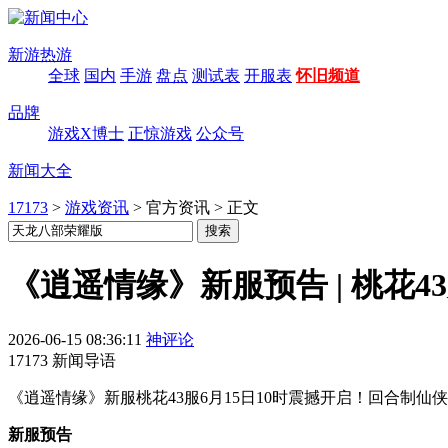
新游热游
全球
国内
手游
盘点
测试表
开服表
怀旧频道
品牌
游戏X博士
正惊游戏
公众号
新闻大全
17173
>
游戏资讯
>
官方资讯
>
正文
《逍遥情缘》新服预告 | 桃花43
2026-06-15 08:36:11
神评论
17173 新闻导语
《逍遥情缘》新服桃花43服6月15日10时震撼开启！回合制
新服预告