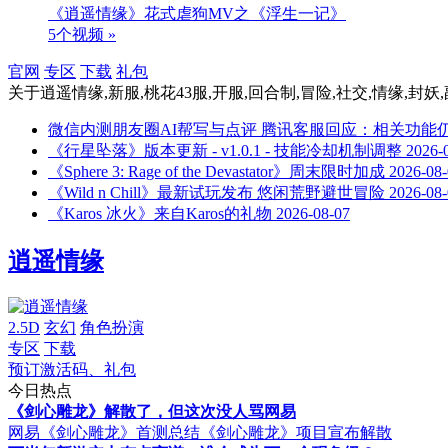
《逍遥情缘》花式虐狗MV之《浮生一记》
5个视频 »
官网
专区
下载
礼包
关于
逍遥情缘,新服,桃花43服,开服,回合制,冒险,社交,情缘,封妖
微信内测朋友圈AI帮写与点评 腾讯客服回应：相关功能
《行星坠落》版本更新 - v1.0.1 - 技能冷却机制调整
2026-
《Sphere 3: Rage of the Devastator》周末限时加成
2026-08
《Wild n Chill》最新试玩发布 悠闲荒野避世冒险
2026-08
《Karos 冰火》来自Karos的礼物
2026-08-07
逍遥情缘
2.5D
玄幻
角色扮演
专区
下载
预订激活码、礼包
今日热点
《剑心雕龙》解散了，但这次没人骂网易
网易《剑心雕龙》首测总结
《剑心雕龙》项目宣布解散