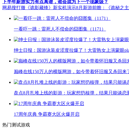
下半年新游实力有点离谱，谁会成为下一个现象级？
网易搜打撤《诡影藏锋》新实机演示
8月新游前瞻：《诡秘之
一看吓一跳：雷死人不偿命的囧图集（1171）
绅士日报：国游泳装皮涩度拉爆了！大雷熟女上演蒙眼pla
巅峰在线150万人的横版网游，如今带着怀旧服又杀回来
盘点8月扎堆上线的影游：玩家想扔核弹，结果只能谈恋
17周年庆典 争霸赛大区火爆开启
热门测试游戏