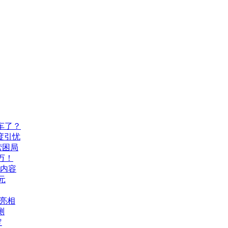
车了？
度引忧
营困局
万！
机内容
元
A亮相
测
定