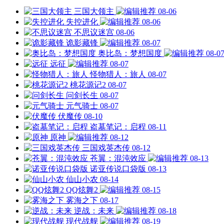
三国大领主
08-06
失控进化
08-06
不思议迷宫
08-06
诡影藏锋
08-07
奥比岛：梦想国度
08-0
远征
08-07
怪物猎人：旅人
08-07
桃花源记2
08-07
问剑长生
08-07
元气骑士
08-07
伏魔传
08-10
盗墓笔记：启程
08-11
原神
08-12
三国戏英杰传
08-12
苍翼：混沌效应
08-13
诺亚传说口袋版
08-13
仙山小农
08-14
QQ炫舞2
08-15
雾海之下
08-17
逆战：未来
08-18
现代战舰
08-19