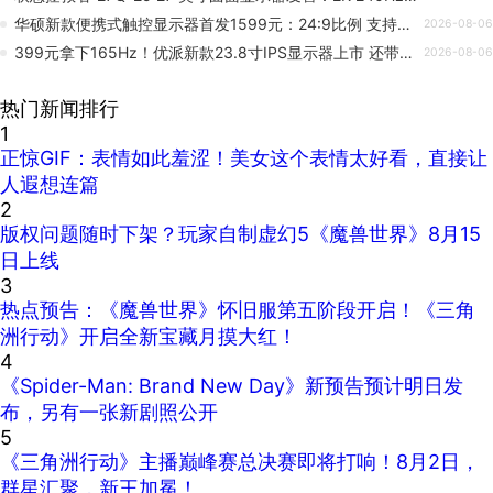
华硕新款便携式触控显示器首发1599元：24:9比例 支持20W PD供电
2026-08-06
399元拿下165Hz！优派新款23.8寸IPS显示器上市 还带VGA口
2026-08-06
热门新闻排行
1
正惊GIF：表情如此羞涩！美女这个表情太好看，直接让
人遐想连篇
2
版权问题随时下架？玩家自制虚幻5《魔兽世界》8月15
日上线
3
热点预告：《魔兽世界》怀旧服第五阶段开启！《三角
洲行动》开启全新宝藏月摸大红！
4
《Spider-Man: Brand New Day》新预告预计明日发
布，另有一张新剧照公开
5
《三角洲行动》主播巅峰赛总决赛即将打响！8月2日，
群星汇聚，新王加冕！