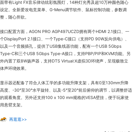
面带有Light FX音乐律动炫彩氛围灯，14种灯光秀及超10万种颜色随心
设定。全新爱攻电竞菜单、G-Menu调节软件、鼠标控制功能，参数调
整，随心所欲。
接口配置方面，AGON PRO AGP497UCZD拥有两个HDMI 2.1接口、一
个DisplayPort 2.1接口、一个Type-C接口（支持PD 90W反向供电）、
以及一个音频插孔，提供了USB集线器功能，配有一个USB 5Gbps
Type-C和三个USB 5Gbps Type-A接口，支持PBP/PIP和KVM功能。另
外内置了双8W扬声器，支持DTS Virtual:X虚拟3D环绕声，呈现极致立
体声环绕效果。
显示器还配备了符合人体工学的多功能升降支架，具有0至130mm升降
高度、-30°至30°水平旋转、以及-5°至20°前后俯仰的调节，以调整舒适
的观看角度。另外还支持100 x 100 mm规格的VESA壁挂，便于玩家使
用悬臂支架。
再逛逛>>