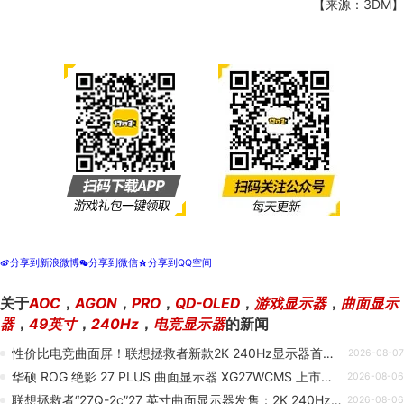
【来源：3DM】
分享到新浪微博
分享到微信
分享到QQ空间
t
w
z
关于
AOC
，
AGON
，
PRO
，
QD-OLED
，
游戏显示器
，
曲面显示
器
，
49英寸
，
240Hz
，
电竞显示器
的新闻
性价比电竞曲面屏！联想拯救者新款2K 240Hz显示器首发1279元
2026-08-07
华硕 ROG 绝影 27 PLUS 曲面显示器 XG27WCMS 上市：2K 280Hz，2299 元
2026-08-06
联想拯救者“27Q-2c”27 英寸曲面显示器发售：2K 240Hz VA 面板，1279 元
2026-08-06