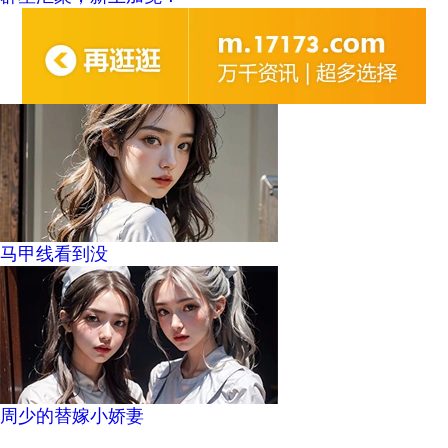
马甲线看到没
周少的替嫁小娇妻