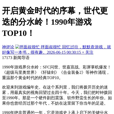
开启黄金时代的序幕，世代更
迭的分水岭！1990年游戏
TOP10！
神评论
拌面叔很忙
回忆过往，默默盘游戏，就
好像写一本书，很有趣。
2026-06-15 00:30:15
+ 关注
17173 新闻导语
1990年游戏界分水岭：SFC问世、世嘉宣战、彩屏掌机爆发！
《超级马里奥世界》《轩辕剑》《合金装备2》等神作涌现，
重温那个黄金时代的经典TOP10。
欢迎
来
到游戏编年史。在这个系列里，我们将拨开历史的迷
雾，用最真实的视角回望过去四十年。今天，我们把时钟拨回
至1990年。那是一个硬件剧烈震荡、软件野蛮生长的年份。如
果你也曾经历过那个年代，不妨在
这
里留下你当年的足迹。
1990年绝非普通的一年，它是游戏史上承上启下的关键分水