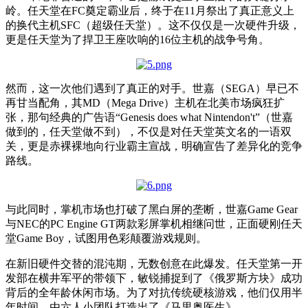
岭。任天堂在FC奠定霸业后，终于在11月祭出了真正意义上
的换代主机SFC（超级任天堂）。这不仅仅是一次硬件升级，
更是任天堂为了捍卫王座吹响的16位
主机的
战争号角。
然而，这一次他们遇到了真正的对手。世嘉（SEGA）早已不
再甘当配角，其MD（Mega Drive）主机在北美市场疯狂扩
张，那句经典的广告语“Genesis does what Nintendon't”（世嘉
做到的，任天堂做不到），不仅是对任天堂英文名的一语双
关，更是赤裸裸地向行业霸主宣战，明确宣告了差异化的竞争
路线。
与此同时，掌机市场也打破了黑白屏的垄断，世嘉Game Gear
与NEC的PC Engine GT两款彩屏掌机相继问世，正面硬刚任天
堂Game Boy，试图用色彩颠覆游戏规则。
在新旧硬件交替的混沌期，无数创意在此爆发。任天堂第一开
发部在横井军平的带领下，敏锐捕捉到了《俄罗斯方块》成功
背后的全年龄休闲市场。为了对抗传统硬核游戏，他们仅用半
年时间，由六人小团队打造出了《马里奥医生》。