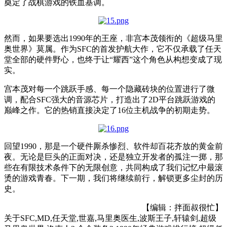
奠定了战棋游戏的铁血基调。
然而，如果要选出1990年的王座，非宫本茂领衔的《超级马里
奥世界》莫属。作为SFC的首发护航大作，它不仅承载了任天
堂全部的硬件野心，也终于让“耀西”这个角色从构想变成了现
实。
宫本茂对每一个跳跃手感、每一个隐藏砖块的位置进行了微
调，配合SFC强大的音源芯片，打造出了2D平台跳跃游戏的
巅峰之作。它的热销直接决定了16位主机战争的初期走势。
回望1990，那是一个硬件厮杀惨烈、软件却百花齐放的黄金前
夜。无论是巨头的正面对决，还是独立开发者的孤注一掷，那
些在有限技术条件下的无限创意，共同构成了我们记忆中最滚
烫的游戏青春。下一期，我们将继续前行，解锁更多尘封的历
史。
【编辑：拌面叔很忙】
关于
SFC,MD,任天堂,世嘉,马里奥医生,波斯王子,轩辕剑,超级