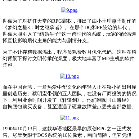
世嘉为了对抗任天堂的RPG霸权，推出了由小玉理惠子制作的
《梦幻之星3：时之继承者》。在那个DQ和FF统治的年代，
世嘉大胆引入了“结婚生子”这一跨时代的系统，玩家的配偶选
择直接影响后代主角的能力与剧情分支。
为了不让存档数据溢出，程序员耗费数月优化代码。这种在科
幻背景下探讨文明传承的深度，极大地丰富了MD主机的软件
阵容。
而在中国台湾，一群热爱中华文化的年轻人正在狭小的出租屋
里创造历史。蔡明宏带领的五人团队，在没有厂商投资的情况
下，利用业余时间开发了《轩辕剑》。他们翻阅《山海经》，
自掏腰包购买设备，甚至遭遇了硬盘故障差点丢失全部数据。
1990年10月13日，这款华语地区最早的原创RPG之一正式发
售。尽管受限于DOS系统的16位像素，画面简陋，但它凭借