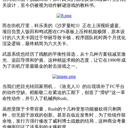
关设计，至今仍被视为动作解谜游戏的教科书。
而在街机厅里，科乐美的《沙罗曼蛇3》正在上演视听盛宴。
项目负责人饭田和鸣试图在CPS基板上压榨机能极限，原本设
计的八大关卡因过于华丽导致卡顿，程序团队耗时两个月优化
渲染逻辑，最终精简为六大关卡。
武器系统也经历了残酷的平衡性筛选，从十几种方案锐减至激
光、追踪导弹和护盾。这种精益求精的态度，让它在1990年成
为了街机厅里最吸金的射击游戏之一。
当我们把目光转回家用机，《洛克人3》的出现填补了FC平台
的动作空缺。稻船敬二在紧迫的工期下，创造了“滑铲”这一革
命性动作，并引入了机械
狗
Rush。
虽然受限于卡带容量，Rush的十几种变形功能被砍得只剩两
种，但无损于游戏的创新。甚至在临近发售时，为了给续作留
余地，发行方强行修改了威利博士战败的结局，这种商业考量
也侧面印证了该系列的火爆程度。