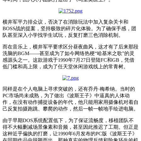
横井军平力排众议，否决了在消除玩法中加入复杂关卡和
BOSS战的提案，坚持极致的碎片化体验。为了确保手感，团
队甚至深入小学找学生试玩，反复打磨三色消除机制。
而在音乐上，横井军平要求区分昼夜曲风，这才有了后来那段
洗脑的BGM——甚至成为了如今网络热梗“哈基米之歌”的灵
感源头之一。这款游戏于1990年7月27日登陆FC和GB，凭借
低门槛和高上限，成为了任天堂休闲游戏线上的常青树。
同样是在个人电脑上寻求突破的，还有乔丹·梅
希
纳。当时的
PC市场尚未成熟，为了做出《波斯王子》中逼真的人体动
作，在没有动作捕捉设备的年代，他只能用家用摄像机对着自
己反复拍摄跑跳、攀爬的动作，然后一帧一帧地手绘进电脑。
由于早期DOS系统配置低下，为了保证流畅度，移植团队不
得不大幅删减场景像素和音频，甚至因此推迟了工期。但正是
这种近乎偏执的打磨，让1990年6月发布的PC版《波斯王子》
在同期作品中脱颖而出，那种真实的物理反馈和险象环生的机