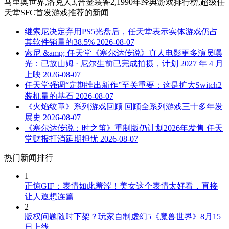
马里奥世界,洛克人3,合金装备2,1990年经典游戏排行榜,超级任
天堂SFC首发游戏推荐
的新闻
继索尼决定弃用PS5光盘后，任天堂表示实体游戏仍占
其软件销量的38.5%
2026-08-07
索尼 &amp; 任天堂《塞尔达传说》真人电影更多演员曝
光：已故山姆 · 尼尔生前已完成拍摄，计划 2027 年 4 月
上映
2026-08-07
任天堂强调“定期推出新作”至关重要：这是扩大Switch2
装机量的基石
2026-08-07
《火焰纹章》系列游戏回顾 回顾全系列游戏三十多年发
展史
2026-08-07
《塞尔达传说：时之笛》重制版仍计划2026年发售 任天
堂财报打消延期担忧
2026-08-07
热门新闻排行
1
正惊GIF：表情如此羞涩！美女这个表情太好看，直接
让人遐想连篇
2
版权问题随时下架？玩家自制虚幻5《魔兽世界》8月15
日上线