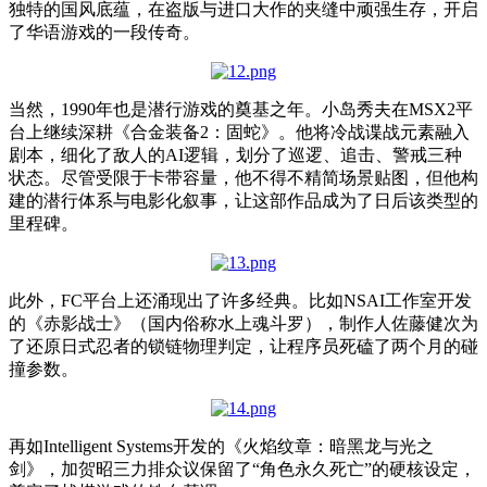
独特的国风底蕴，在盗版与进口大作的夹缝中顽强生存，开启
了华语游戏的一段传奇。
当然，1990年也是潜行游戏的奠基之年。小岛秀夫在MSX2平
台上继续深耕《合金装备2：固蛇》。他将冷战谍战元素融入
剧本，细化了敌人的AI逻辑，划分了巡逻、追击、警戒三种
状态。尽管受限于卡带容量，他不得不精简场景贴图，但他构
建的潜行体系与电影化叙事，让这部作品成为了日后该类型的
里程碑。
此外，FC平台上还涌现出了许多经典。比如NSAI工作室开发
的《赤影战士》（国内俗称水上魂斗罗），制作人佐藤健次为
了还原日式忍者的锁链物理判定，让程序员死磕了两个月的碰
撞参数。
再如Intelligent Systems开发的《火焰纹章：暗黑龙与光之
剑》，加贺昭三力排众议保留了“角色永久死亡”的硬核设定，