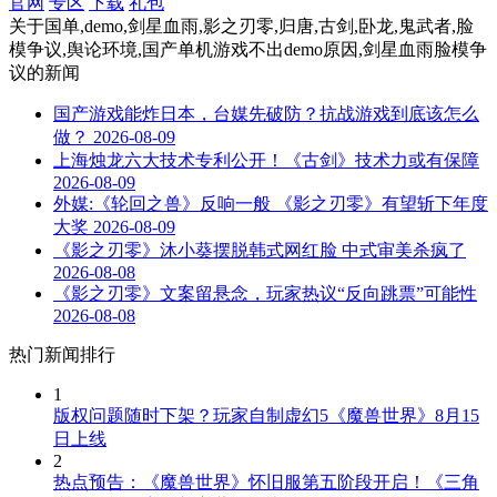
官网
专区
下载
礼包
关于
国单,demo,剑星血雨,影之刃零,归唐,古剑,卧龙,鬼武者,脸
模争议,舆论环境,国产单机游戏不出demo原因,剑星血雨脸模争
议
的新闻
国产游戏能炸日本，台媒先破防？抗战游戏到底该怎么
做？
2026-08-09
上海烛龙六大技术专利公开！《古剑》技术力或有保障
2026-08-09
外媒:《轮回之兽》反响一般 《影之刃零》有望斩下年度
大奖
2026-08-09
《影之刃零》沐小葵摆脱韩式网红脸 中式审美杀疯了
2026-08-08
《影之刃零》文案留悬念，玩家热议“反向跳票”可能性
2026-08-08
热门新闻排行
1
版权问题随时下架？玩家自制虚幻5《魔兽世界》8月15
日上线
2
热点预告：《魔兽世界》怀旧服第五阶段开启！《三角