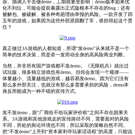
杂。抽调人手去做demo，工期就要受影响；demo版本如果优
化不到位，可能会提前暴露出正式版根本不存在的bug；还有
被解包、被破解、被各种奇葩理由举报的风险。一款开发了四
五年的游戏，如果因为这些外部原因翻了车，谁担得起这个责
任？
真正做过3A游戏的人都知道，所谓“发demo”从来就不是一个
简单的技术决策，而是牵一发而动全身的高风险商业判断。
当然，并非所有国产游戏都不发demo。《无限机兵》就出过
试玩版，很多独立游戏也有demo。但你会发现一个规律——
体量越小、流量越低的游戏，越容易发demo。因为它们没有
那么多外部关注，也就没有那么多需要承担的风险，demo本
身反而能成为一种不错的宣传方式。
发不发demo，跟“厂商给不给玩家评价权”之间不存在因果关
系。3A游戏和其他游戏走的宣传路径不同，需要面对的风险
不同，所处的舆论环境也不同，所以采取的策略自然不同。
把“不发demo”上升到“资本家剥夺玩家话语权”的高度，只能说