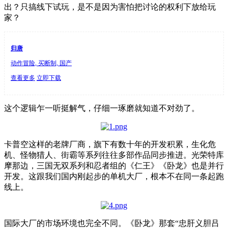
出？只搞线下试玩，是不是因为害怕把讨论的权利下放给玩
家？
归唐
动作冒险, 买断制, 国产
查看更多
立即下载
这个逻辑乍一听挺解气，仔细一琢磨就知道不对劲了。
卡普空这样的老牌厂商，旗下有数十年的开发积累，生化危
机、怪物猎人、街霸等系列往往多部作品同步推进。光荣特库
摩那边，三国无双系列和忍者组的《仁王》《卧龙》也是并行
开发。这跟我们国内刚起步的单机大厂，根本不在同一条起跑
线上。
国际大厂的市场环境也完全不同。《卧龙》那套“忠肝义胆吕