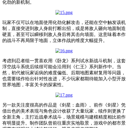
化劲的新机制。
玩家不仅可以在地面使用化劲化解攻击，还能在空中触发该机
制，直接突进到敌人身前打断出招，或是将敌人砸向地面制造
硬直，甚至可以瞬移到敌人身后将其击向墙面。这意味着本作
的战斗不再局限于地面，立体作战的维度大幅提升。
考虑到忍者组一贯喜欢用《卧龙》系列试水新战斗机制，这套
浮空战斗系统后续很可能会沿用到《仁王》系列新作中。当
然，初代被玩家诟病的难度偏低、后期地图素材复用等问题，
也需要续作给出针对性改进，不少玩家都期待能加入小型开放
世界地图，丰富关卡的探索性。
另一款关注度很高的作品是《剑星：血雨》。前作《剑星》凭
借出色的美术表现与角色设计收获了大量玩家，续作则更换了
全新主角，主打近战拳术战斗，场景规模与建模精度相比前作
有明显提升。制作团队曾前往重庆实地取景，游戏中的都市景