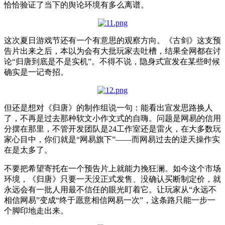
恰恰验证了当下的舆论环境有多么离谱。
这次夏日游戏节还有一个有意思的观察方向。《古剑》这支预
告片出来之后，本以为会有大批玩家去吐槽，结果全网都在讨
论“归唐到底是不是
实机
”。不得不说，隐身式宣发在某些时候
确实是一记奇招。
但还是想对《归唐》的制作组说一句：能看出宣发思路换人
了，不再是过去那种软文小作文式的自嗨。问题是网易的信用
分摆在那里，不管开发团队是24工作室还是雷火，在大多数玩
家心目中，你们就是“网易旗下”——而网易过去的逆天操作实
在是太多了。
不要把希望寄托在一个预告片上就能力挽狂澜。如今这个市场
环境，《归唐》只要一天没正式发售、没确认买断制定价，就
永远会有一批人用最不信任的眼光盯着它。让玩家从“永远不
相信网易”变成“终于愿意相信网易一次”，这条路只能一步一
个脚印地走出来。