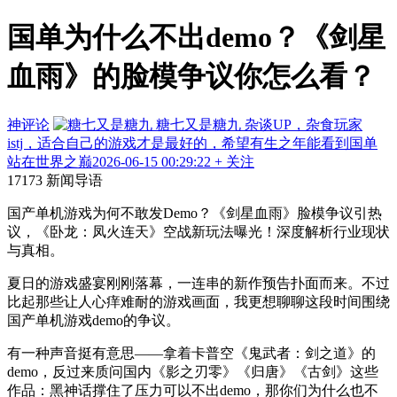
国单为什么不出demo？《剑星
血雨》的脸模争议你怎么看？
神评论
糖七又是糖九
杂谈UP，杂食玩家
istj，适合自己的游戏才是最好的，希望有生之年能看到国单
站在世界之巅
2026-06-15 00:29:22
+ 关注
17173 新闻导语
国产单机游戏为何不敢发Demo？《剑星血雨》脸模争议引热
议，《卧龙：凤火连天》空战新玩法曝光！深度解析行业现状
与真相。
夏日的游戏盛宴刚刚落幕，一连串的新作预告扑面而来。不过
比起那些让人心痒难耐的游戏画面，我更想聊聊这段时间围绕
国产单机游戏demo的争议。
有一种声音挺有意思——拿着卡普空《鬼武者：剑之道》的
demo，反过来质问国内《影之刃零》《归唐》《古剑》这些
作品：黑神话撑住了压力可以不出demo，那你们为什么也不