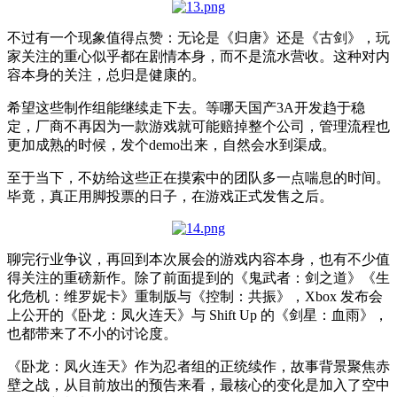
不过有一个现象值得点赞：无论是《归唐》还是《古剑》，玩
家关注的重心似乎都在剧情本身，而不是流水营收。这种对内
容本身的关注，总归是健康的。
希望这些制作组能继续走下去。等哪天国产3A开发趋于稳
定，厂商不再因为一款游戏就可能赔掉整个公司，管理流程也
更加成熟的时候，发个demo出来，自然会水到渠成。
至于当下，不妨给这些正在摸索中的团队多一点喘息的时间。
毕竟，真正用脚投票的日子，在游戏正式发售之后。
聊完行业争议，再回到本次展会的游戏内容本身，也有不少值
得关注的重磅新作。除了前面提到的《鬼武者：剑之道》《生
化危机：维罗妮卡》重制版与《控制：共振》，Xbox 发布会
上公开的《卧龙
：
凤火连天》与 Shift Up 的《剑星：血雨》，
也都带来了不小的讨论度。
《卧龙：凤火连天》作为忍者组的正统续作，故事背景聚焦赤
壁之战，从目前放出的预告来看，最核心的变化是加入了空中