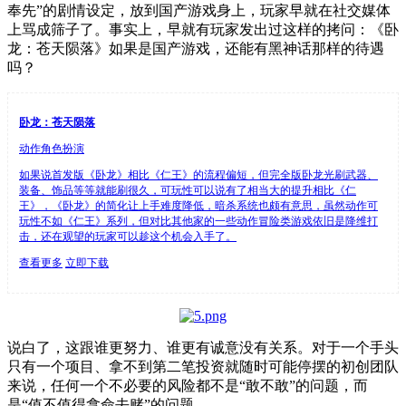
奉先”的剧情设定，放到国产游戏身上，玩家早就在社交媒体
上骂成筛子了。事实上，早就有玩家发出过这样的拷问：《卧
龙：苍天陨落》如果是国产游戏，还能有黑神话那样的待遇
吗？
卧龙：苍天陨落
动作角色扮演
如果说首发版《卧龙》相比《仁王》的流程偏短，但完全版卧龙光刷武器、
装备、饰品等等就能刷很久，可玩性可以说有了相当大的提升相比《仁
王》，《卧龙》的简化让上手难度降低，暗杀系统也颇有意思，虽然动作可
玩性不如《仁王》系列，但对比其他家的一些动作冒险类游戏依旧是降维打
击，还在观望的玩家可以趁这个机会入手了。
查看更多
立即下载
说白了，这跟谁更努力、谁更有诚意没有关系。对于一个手头
只有一个项目、拿不到第二笔投资就随时可能停摆的初创团队
来说，任何一个不必要的风险都不是“敢不敢”的问题，而
是“值不值得拿命去赌”的问题。