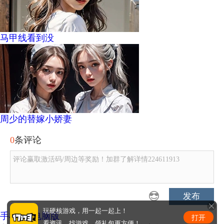
马甲线看到没
周少的替嫁小娇妻
0
条评论
评论赢取激活码/周边等奖励！加群了解详情224611913
发布
玩硬核游戏，用一起一起上！
手机版
|
电脑版
打开
看资讯、找游戏、领礼包更方便！