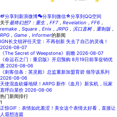
t
分享到新浪微博
w
分享到微信
z
分享到QQ空间
关于
最终幻想7：重生
，
FF7
，
Revelation
，
FF6
，
remake
，
Square
，
Enix
，
JRPG
，
滨口直树
，
重制版
，
RPG
，
Game
，
Informer
的新闻
IGN长文锐评任天堂：不再创新 失去了自己的灵魂！
2026-08-07
《The Secret of Weepstone》前瞻
2026-08-07
《命运石之门：重启版》开启预购 8月19日前享促销优
惠
2026-08-06
《刺客信条：英灵殿》总监重新加盟育碧 领导该系列
2026-08-06
天使混血砍爆地狱！ARPG 新作《血月》新实机，玩家
直呼白菜价
2026-08-06
热门新闻排行
1
正惊GIF：表情如此羞涩！美女这个表情太好看，直接让
人遐想连篇